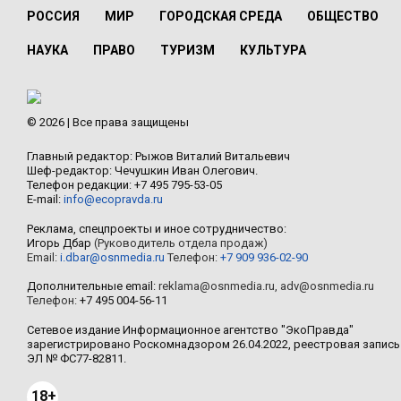
РОССИЯ
МИР
ГОРОДСКАЯ СРЕДА
ОБЩЕСТВО
НАУКА
ПРАВО
ТУРИЗМ
КУЛЬТУРА
© 2026 | Все права защищены
Главный редактор: Рыжов Виталий Витальевич
Шеф-редактор: Чечушкин Иван Олегович.
Телефон редакции: +7 495 795-53-05
E-mail:
info@ecopravda.ru
Реклама, спецпроекты и иное сотрудничество:
Игорь Дбар
(Руководитель отдела продаж)
Email:
i.dbar@osnmedia.ru
Телефон:
+7 909 936-02-90
Дополнительные email:
reklama@osnmedia.ru
,
adv@osnmedia.ru
Телефон:
+7 495 004-56-11
Сетевое издание Информационное агентство "ЭкоПравда"
зарегистрировано Роскомнадзором 26.04.2022, реестровая запись
ЭЛ № ФС77-82811.
18+