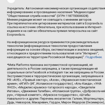
Учредитель: Автономная некоммерческая организация содействи
информированию и просвещению населения "Медиахолдинг
"Общественная служба новостей" (ОГРН 1187700006328).
Мнение редакции может не совпадать с мнением авторов.
При перепечатке или цитировании материалов сайта Ecopravda.ru
ссылка на источник обязательна, при использовании в Интернет-
изданиях и на сайтах обязательна прямая гиперссылка на сайт
Ecopravda.ru.
На информационном ресурсе применяются рекомендательные
технологии (информационные технологии предоставления
информации на основе сбора, систематизации и анализа сведений,
относящихся к предпочтениям пользователей сети "Интернет",
находящихся на территории Российской Федерации)".
Подробнее
.
*Meta Platforms признана экстремистской организацией, её
деятельность в России запрещена, а также принадлежащие ей
социальные сети Facebook и Instagram так же запрещены в России.
Экстремистские и террористические организации, запрещенные в
РФ: «АУЕ», «Правый сектор», «Азов», «Украинская повстанческая
армия», «ИГИЛ» (ИГ, Исламское государство), «Аль-Каида», «УНА-
УНСО», «Меджлис крымско-татарского народа», «Свидетели
Иеговы», «Движение Талибан», «Исламская группа», «Добровольчи
рух», «Чёрный комитет», «Мужское государство», «Штабы
Навального» и другие. Перечень иноагентов: Галкин, Моргенштерн,
Дудь, Невзоров, Макаревич, Гордон, Мирон Фёдоров (Оксимирон),