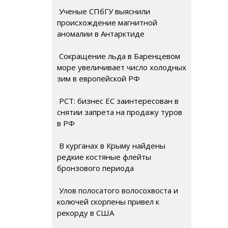
Ученые СПбГУ выяснили
происхождение магнитной
аномалии в Антарктиде
Сокращение льда в Баренцевом
море увеличивает число холодных
зим в европейской РФ
РСТ: бизнес ЕС заинтересован в
снятии запрета на продажу туров
в РФ
В курганах в Крыму найдены
редкие костяные флейты
бронзового периода
Улов полосатого волосохвоста и
колючей скорпены привел к
рекорду в США