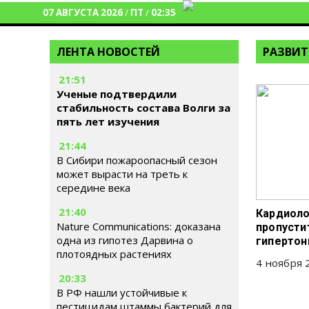
07 АВГУСТА 2026
/
ПТ
/
02:35
ЛЕНТА НОВОСТЕЙ
РАЗВИТ
21:51
Ученые подтвердили
стабильность состава Волги за
пять лет изучения
21:44
В Сибири пожароопасный сезон
может вырасти на треть к
середине века
21:40
Кардиоло
Nature Communications: доказана
пропусти
одна из гипотез Дарвина о
гипертон
плотоядных растениях
4 ноября 2
20:33
В РФ нашли устойчивые к
пестицидам штаммы бактерий для