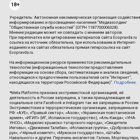
18+
Учредитель: Автономная некоммерческая организация содействи
информированию и просвещению населения "Медиахолдинг
"Общественная служба новостей" (ОГРН 1187700006328).
Мнение редакции может не совпадать с мнением авторов.
При перепечатке или цитировании материалов сайта Ecopravda.ru
ссылка на источник обязательна, при использовании в Интернет-
изданиях и на сайтах обязательна прямая гиперссылка на сайт
Ecopravda.ru.
На информационном ресурсе применяются рекомендательные
технологии (информационные технологии предоставления
информации на основе сбора, систематизации и анализа сведений,
относящихся к предпочтениям пользователей сети "Интернет",
находящихся на территории Российской Федерации)".
Подробнее
.
*Meta Platforms признана экстремистской организацией, её
деятельность в России запрещена, а также принадлежащие ей
социальные сети Facebook и Instagram так же запрещены в России.
Экстремистские и террористические организации, запрещенные в
РФ: «АУЕ», «Правый сектор», «Азов», «Украинская повстанческая
армия», «ИГИЛ» (ИГ, Исламское государство), «Аль-Каида», «УНА-
УНСО», «Меджлис крымско-татарского народа», «Свидетели
Иеговы», «Движение Талибан», «Исламская группа», «Добровольчи
рух», «Чёрный комитет», «Мужское государство», «Штабы
Навального» и другие. Перечень иноагентов: Галкин, Моргенштерн,