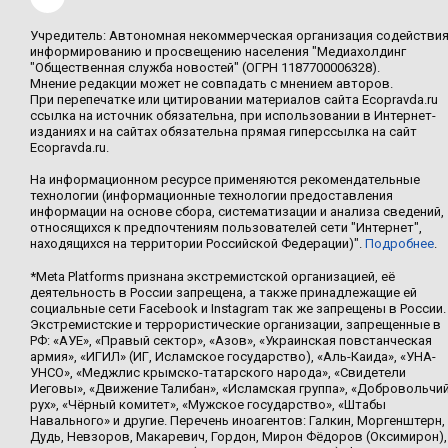
Учредитель: Автономная некоммерческая организация содействи
информированию и просвещению населения "Медиахолдинг
"Общественная служба новостей" (ОГРН 1187700006328).
Мнение редакции может не совпадать с мнением авторов.
При перепечатке или цитировании материалов сайта Ecopravda.ru
ссылка на источник обязательна, при использовании в Интернет-
изданиях и на сайтах обязательна прямая гиперссылка на сайт
Ecopravda.ru.
На информационном ресурсе применяются рекомендательные
технологии (информационные технологии предоставления
информации на основе сбора, систематизации и анализа сведений,
относящихся к предпочтениям пользователей сети "Интернет",
находящихся на территории Российской Федерации)".
Подробнее
.
*Meta Platforms признана экстремистской организацией, её
деятельность в России запрещена, а также принадлежащие ей
социальные сети Facebook и Instagram так же запрещены в России.
Экстремистские и террористические организации, запрещенные в
РФ: «АУЕ», «Правый сектор», «Азов», «Украинская повстанческая
армия», «ИГИЛ» (ИГ, Исламское государство), «Аль-Каида», «УНА-
УНСО», «Меджлис крымско-татарского народа», «Свидетели
Иеговы», «Движение Талибан», «Исламская группа», «Добровольчи
рух», «Чёрный комитет», «Мужское государство», «Штабы
Навального» и другие. Перечень иноагентов: Галкин, Моргенштерн,
Дудь, Невзоров, Макаревич, Гордон, Мирон Фёдоров (Оксимирон),