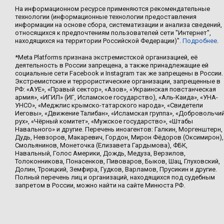
На информационном ресурсе применяются рекомендательные
технологии (информационные технологии предоставления
информации на основе сбора, систематизации и анализа сведений,
относящихся к предпочтениям пользователей сети "Интернет",
находящихся на территории Российской Федерации)".
Подробнее
.
*Meta Platforms признана экстремистской организацией, её
деятельность в России запрещена, а также принадлежащие ей
социальные сети Facebook и Instagram так же запрещены в России.
Экстремистские и террористические организации, запрещенные в
РФ: «АУЕ», «Правый сектор», «Азов», «Украинская повстанческая
армия», «ИГИЛ» (ИГ, Исламское государство), «Аль-Каида», «УНА-
УНСО», «Меджлис крымско-татарского народа», «Свидетели
Иеговы», «Движение Талибан», «Исламская группа», «Добровольчи
рух», «Чёрный комитет», «Мужское государство», «Штабы
Навального» и другие. Перечень иноагентов: Галкин, Моргенштерн,
Дудь, Невзоров, Макаревич, Гордон, Мирон Фёдоров (Оксимирон),
Смольянинов, Монеточка (Елизавета Гардымова), ФБК,
Навальный, Голос Америки, Дождь, Медуза, Верзилов,
Толоконникова, Понасенков, Пивоваров, Быков, Шац, Глуховский,
Долин, Троицкий, Земфира, Гудков, Варламов, Прусикин и другие.
Полный перечень лиц и организаций, находящихся под судебным
запретом в России, можно найти на сайте Минюста РФ.