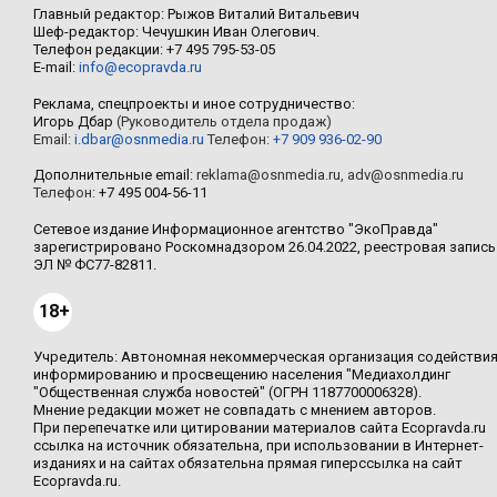
Главный редактор: Рыжов Виталий Витальевич
Шеф-редактор: Чечушкин Иван Олегович.
Телефон редакции: +7 495 795-53-05
E-mail:
info@ecopravda.ru
Реклама, спецпроекты и иное сотрудничество:
Игорь Дбар
(Руководитель отдела продаж)
Email:
i.dbar@osnmedia.ru
Телефон:
+7 909 936-02-90
Дополнительные email:
reklama@osnmedia.ru
,
adv@osnmedia.ru
Телефон:
+7 495 004-56-11
Сетевое издание Информационное агентство "ЭкоПравда"
зарегистрировано Роскомнадзором 26.04.2022, реестровая запись
ЭЛ № ФС77-82811.
18+
Учредитель: Автономная некоммерческая организация содействи
информированию и просвещению населения "Медиахолдинг
"Общественная служба новостей" (ОГРН 1187700006328).
Мнение редакции может не совпадать с мнением авторов.
При перепечатке или цитировании материалов сайта Ecopravda.ru
ссылка на источник обязательна, при использовании в Интернет-
изданиях и на сайтах обязательна прямая гиперссылка на сайт
Ecopravda.ru.