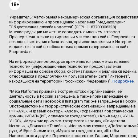
18+
Учредитель: Автономная некоммерческая организация содействи
информированию и просвещению населения "Медиахолдинг
"Общественная служба новостей" (ОГРН 1187700006328).
Мнение редакции может не совпадать с мнением авторов.
При перепечатке или цитировании материалов сайта Ecopravda.ru
ссылка на источник обязательна, при использовании в Интернет-
изданиях и на сайтах обязательна прямая гиперссылка на сайт
Ecopravda.ru.
На информационном ресурсе применяются рекомендательные
технологии (информационные технологии предоставления
информации на основе сбора, систематизации и анализа сведений,
относящихся к предпочтениям пользователей сети "Интернет",
находящихся на территории Российской Федерации)".
Подробнее
.
*Meta Platforms признана экстремистской организацией, её
деятельность в России запрещена, а также принадлежащие ей
социальные сети Facebook и Instagram так же запрещены в России.
Экстремистские и террористические организации, запрещенные в
РФ: «АУЕ», «Правый сектор», «Азов», «Украинская повстанческая
армия», «ИГИЛ» (ИГ, Исламское государство), «Аль-Каида», «УНА-
УНСО», «Меджлис крымско-татарского народа», «Свидетели
Иеговы», «Движение Талибан», «Исламская группа», «Добровольчи
рух», «Чёрный комитет», «Мужское государство», «Штабы
Навального» и другие. Перечень иноагентов: Галкин, Моргенштерн,