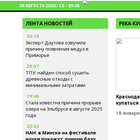
08 АВГУСТА 2026
/
СБ
/
09:48
ЛЕНТА НОВОСТЕЙ
РЕКА К
20:18
Эксперт Даутова озвучила
причину появления медуз в
Приморье
20:07
ТПУ: найден способ сушить
древесные отходы с
минимальными затратами
19:46
Краснода
Стала известна причина прорыва
купаться
озера на Эльбрусе в августе 2025
18 января
года
22:42
НАН: в Минске на фестивале
науки покажут лунную базу