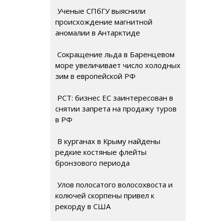
Ученые СПбГУ выяснили
происхождение магнитной
аномалии в Антарктиде
Сокращение льда в Баренцевом
море увеличивает число холодных
зим в европейской РФ
РСТ: бизнес ЕС заинтересован в
снятии запрета на продажу туров
в РФ
В курганах в Крыму найдены
редкие костяные флейты
бронзового периода
Улов полосатого волосохвоста и
колючей скорпены привел к
рекорду в США