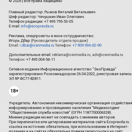
© 2026 | Все права защищены
Главный редактор: Рыжов Виталий Витальевич
Шеф-редактор: Чечушкин Иван Олегович.
Телефон редакции: +7 495 795-53-05
E-mail:
info@ecopravda.ru
Реклама, спецпроекты и иное сотрудничество:
Игорь Дбар
(Руководитель отдела продаж)
Email:
i.dbar@osnmedia.ru
Телефон:
+7 909 936-02-90
Дополнительные email:
reklama@osnmedia.ru
,
adv@osnmedia.ru
Телефон:
+7 495 004-56-11
Сетевое издание Информационное агентство "ЭкоПравда"
зарегистрировано Роскомнадзором 26.04.2022, реестровая запись
ЭЛ № ФС77-82811.
18+
Учредитель: Автономная некоммерческая организация содействи
информированию и просвещению населения "Медиахолдинг
"Общественная служба новостей" (ОГРН 1187700006328).
Мнение редакции может не совпадать с мнением авторов.
При перепечатке или цитировании материалов сайта Ecopravda.ru
ссылка на источник обязательна, при использовании в Интернет-
изданиях и на сайтах обязательна прямая гиперссылка на сайт