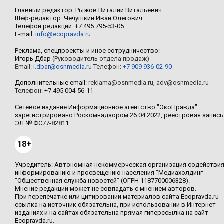
Главный редактор: Рыжов Виталий Витальевич
Шеф-редактор: Чечушкин Иван Олегович.
Телефон редакции: +7 495 795-53-05
E-mail:
info@ecopravda.ru
Реклама, спецпроекты и иное сотрудничество:
Игорь Дбар
(Руководитель отдела продаж)
Email:
i.dbar@osnmedia.ru
Телефон:
+7 909 936-02-90
Дополнительные email:
reklama@osnmedia.ru
,
adv@osnmedia.ru
Телефон:
+7 495 004-56-11
Сетевое издание Информационное агентство "ЭкоПравда"
зарегистрировано Роскомнадзором 26.04.2022, реестровая запись
ЭЛ № ФС77-82811.
18+
Учредитель: Автономная некоммерческая организация содействи
информированию и просвещению населения "Медиахолдинг
"Общественная служба новостей" (ОГРН 1187700006328).
Мнение редакции может не совпадать с мнением авторов.
При перепечатке или цитировании материалов сайта Ecopravda.ru
ссылка на источник обязательна, при использовании в Интернет-
изданиях и на сайтах обязательна прямая гиперссылка на сайт
Ecopravda.ru.