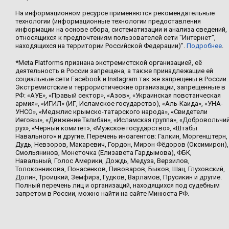
На информационном ресурсе применяются рекомендательные
технологии (информационные технологии предоставления
информации на основе сбора, систематизации и анализа сведений,
относящихся к предпочтениям пользователей сети "Интернет",
находящихся на территории Российской Федерации)".
Подробнее
.
*Meta Platforms признана экстремистской организацией, её
деятельность в России запрещена, а также принадлежащие ей
социальные сети Facebook и Instagram так же запрещены в России.
Экстремистские и террористические организации, запрещенные в
РФ: «АУЕ», «Правый сектор», «Азов», «Украинская повстанческая
армия», «ИГИЛ» (ИГ, Исламское государство), «Аль-Каида», «УНА-
УНСО», «Меджлис крымско-татарского народа», «Свидетели
Иеговы», «Движение Талибан», «Исламская группа», «Добровольчи
рух», «Чёрный комитет», «Мужское государство», «Штабы
Навального» и другие. Перечень иноагентов: Галкин, Моргенштерн,
Дудь, Невзоров, Макаревич, Гордон, Мирон Фёдоров (Оксимирон),
Смольянинов, Монеточка (Елизавета Гардымова), ФБК,
Навальный, Голос Америки, Дождь, Медуза, Верзилов,
Толоконникова, Понасенков, Пивоваров, Быков, Шац, Глуховский,
Долин, Троицкий, Земфира, Гудков, Варламов, Прусикин и другие.
Полный перечень лиц и организаций, находящихся под судебным
запретом в России, можно найти на сайте Минюста РФ.