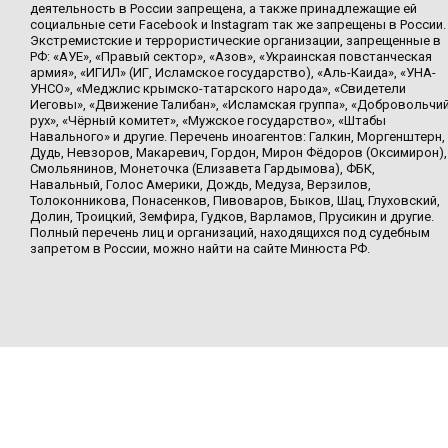
деятельность в России запрещена, а также принадлежащие ей
социальные сети Facebook и Instagram так же запрещены в России.
Экстремистские и террористические организации, запрещенные в
РФ: «АУЕ», «Правый сектор», «Азов», «Украинская повстанческая
армия», «ИГИЛ» (ИГ, Исламское государство), «Аль-Каида», «УНА-
УНСО», «Меджлис крымско-татарского народа», «Свидетели
Иеговы», «Движение Талибан», «Исламская группа», «Добровольчи
рух», «Чёрный комитет», «Мужское государство», «Штабы
Навального» и другие. Перечень иноагентов: Галкин, Моргенштерн,
Дудь, Невзоров, Макаревич, Гордон, Мирон Фёдоров (Оксимирон),
Смольянинов, Монеточка (Елизавета Гардымова), ФБК,
Навальный, Голос Америки, Дождь, Медуза, Верзилов,
Толоконникова, Понасенков, Пивоваров, Быков, Шац, Глуховский,
Долин, Троицкий, Земфира, Гудков, Варламов, Прусикин и другие.
Полный перечень лиц и организаций, находящихся под судебным
запретом в России, можно найти на сайте Минюста РФ.