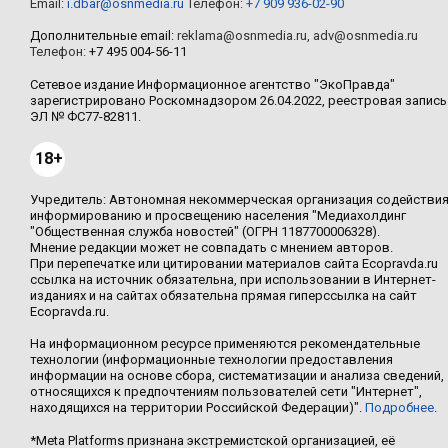
Email:
i.dbar@osnmedia.ru
Телефон:
+7 909 936-02-90
Дополнительные email:
reklama@osnmedia.ru
,
adv@osnmedia.ru
Телефон:
+7 495 004-56-11
Сетевое издание Информационное агентство "ЭкоПравда"
зарегистрировано Роскомнадзором 26.04.2022, реестровая запись
ЭЛ № ФС77-82811.
18+
Учредитель: Автономная некоммерческая организация содействи
информированию и просвещению населения "Медиахолдинг
"Общественная служба новостей" (ОГРН 1187700006328).
Мнение редакции может не совпадать с мнением авторов.
При перепечатке или цитировании материалов сайта Ecopravda.ru
ссылка на источник обязательна, при использовании в Интернет-
изданиях и на сайтах обязательна прямая гиперссылка на сайт
Ecopravda.ru.
На информационном ресурсе применяются рекомендательные
технологии (информационные технологии предоставления
информации на основе сбора, систематизации и анализа сведений,
относящихся к предпочтениям пользователей сети "Интернет",
находящихся на территории Российской Федерации)".
Подробнее
.
*Meta Platforms признана экстремистской организацией, её