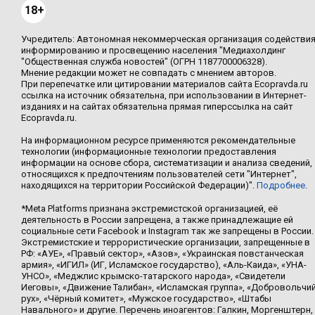
18+
Учредитель: Автономная некоммерческая организация содействи
информированию и просвещению населения "Медиахолдинг
"Общественная служба новостей" (ОГРН 1187700006328).
Мнение редакции может не совпадать с мнением авторов.
При перепечатке или цитировании материалов сайта Ecopravda.ru
ссылка на источник обязательна, при использовании в Интернет-
изданиях и на сайтах обязательна прямая гиперссылка на сайт
Ecopravda.ru.
На информационном ресурсе применяются рекомендательные
технологии (информационные технологии предоставления
информации на основе сбора, систематизации и анализа сведений,
относящихся к предпочтениям пользователей сети "Интернет",
находящихся на территории Российской Федерации)".
Подробнее
.
*Meta Platforms признана экстремистской организацией, её
деятельность в России запрещена, а также принадлежащие ей
социальные сети Facebook и Instagram так же запрещены в России.
Экстремистские и террористические организации, запрещенные в
РФ: «АУЕ», «Правый сектор», «Азов», «Украинская повстанческая
армия», «ИГИЛ» (ИГ, Исламское государство), «Аль-Каида», «УНА-
УНСО», «Меджлис крымско-татарского народа», «Свидетели
Иеговы», «Движение Талибан», «Исламская группа», «Добровольчи
рух», «Чёрный комитет», «Мужское государство», «Штабы
Навального» и другие. Перечень иноагентов: Галкин, Моргенштерн,