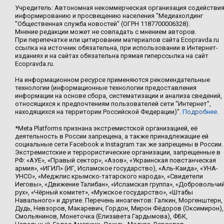
Учредитель: Автономная некоммерческая организация содействи
информированию и просвещению населения "Медиахолдинг
"Общественная служба новостей" (ОГРН 1187700006328).
Мнение редакции может не совпадать с мнением авторов.
При перепечатке или цитировании материалов сайта Ecopravda.ru
ссылка на источник обязательна, при использовании в Интернет-
изданиях и на сайтах обязательна прямая гиперссылка на сайт
Ecopravda.ru.
На информационном ресурсе применяются рекомендательные
технологии (информационные технологии предоставления
информации на основе сбора, систематизации и анализа сведений,
относящихся к предпочтениям пользователей сети "Интернет",
находящихся на территории Российской Федерации)".
Подробнее
.
*Meta Platforms признана экстремистской организацией, её
деятельность в России запрещена, а также принадлежащие ей
социальные сети Facebook и Instagram так же запрещены в России.
Экстремистские и террористические организации, запрещенные в
РФ: «АУЕ», «Правый сектор», «Азов», «Украинская повстанческая
армия», «ИГИЛ» (ИГ, Исламское государство), «Аль-Каида», «УНА-
УНСО», «Меджлис крымско-татарского народа», «Свидетели
Иеговы», «Движение Талибан», «Исламская группа», «Добровольчи
рух», «Чёрный комитет», «Мужское государство», «Штабы
Навального» и другие. Перечень иноагентов: Галкин, Моргенштерн,
Дудь, Невзоров, Макаревич, Гордон, Мирон Фёдоров (Оксимирон),
Смольянинов, Монеточка (Елизавета Гардымова), ФБК,