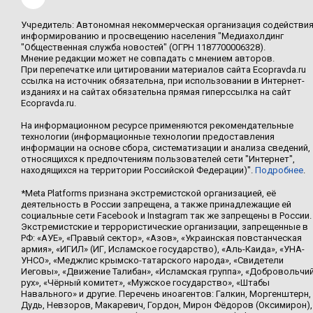
Учредитель: Автономная некоммерческая организация содействи
информированию и просвещению населения "Медиахолдинг
"Общественная служба новостей" (ОГРН 1187700006328).
Мнение редакции может не совпадать с мнением авторов.
При перепечатке или цитировании материалов сайта Ecopravda.ru
ссылка на источник обязательна, при использовании в Интернет-
изданиях и на сайтах обязательна прямая гиперссылка на сайт
Ecopravda.ru.
На информационном ресурсе применяются рекомендательные
технологии (информационные технологии предоставления
информации на основе сбора, систематизации и анализа сведений,
относящихся к предпочтениям пользователей сети "Интернет",
находящихся на территории Российской Федерации)".
Подробнее
.
*Meta Platforms признана экстремистской организацией, её
деятельность в России запрещена, а также принадлежащие ей
социальные сети Facebook и Instagram так же запрещены в России.
Экстремистские и террористические организации, запрещенные в
РФ: «АУЕ», «Правый сектор», «Азов», «Украинская повстанческая
армия», «ИГИЛ» (ИГ, Исламское государство), «Аль-Каида», «УНА-
УНСО», «Меджлис крымско-татарского народа», «Свидетели
Иеговы», «Движение Талибан», «Исламская группа», «Добровольчи
рух», «Чёрный комитет», «Мужское государство», «Штабы
Навального» и другие. Перечень иноагентов: Галкин, Моргенштерн,
Дудь, Невзоров, Макаревич, Гордон, Мирон Фёдоров (Оксимирон),