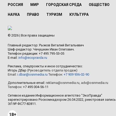
РОССИЯ
МИР
ГОРОДСКАЯ СРЕДА
ОБЩЕСТВО
НАУКА
ПРАВО
ТУРИЗМ
КУЛЬТУРА
© 2026 | Все права защищены
Главный редактор: Рыжов Виталий Витальевич
Шеф-редактор: Чечушкин Иван Олегович.
Телефон редакции: +7 495 795-53-05
E-mail:
info@ecopravda.ru
Реклама, спецпроекты и иное сотрудничество:
Игорь Дбар
(Руководитель отдела продаж)
Email:
i.dbar@osnmedia.ru
Телефон:
+7 909 936-02-90
Дополнительные email:
reklama@osnmedia.ru
,
adv@osnmedia.ru
Телефон:
+7 495 004-56-11
Сетевое издание Информационное агентство "ЭкоПравда"
зарегистрировано Роскомнадзором 26.04.2022, реестровая запись
ЭЛ № ФС77-82811.
18+