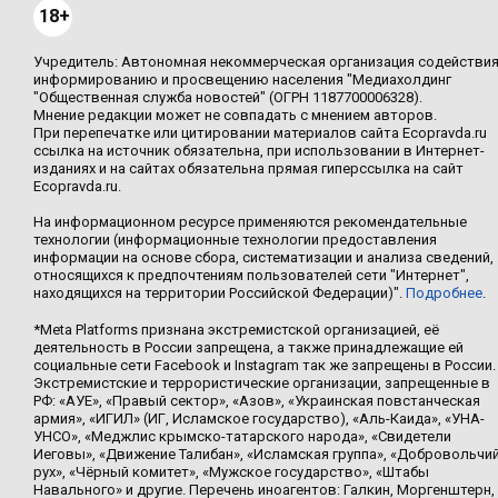
18+
Учредитель: Автономная некоммерческая организация содействи
информированию и просвещению населения "Медиахолдинг
"Общественная служба новостей" (ОГРН 1187700006328).
Мнение редакции может не совпадать с мнением авторов.
При перепечатке или цитировании материалов сайта Ecopravda.ru
ссылка на источник обязательна, при использовании в Интернет-
изданиях и на сайтах обязательна прямая гиперссылка на сайт
Ecopravda.ru.
На информационном ресурсе применяются рекомендательные
технологии (информационные технологии предоставления
информации на основе сбора, систематизации и анализа сведений,
относящихся к предпочтениям пользователей сети "Интернет",
находящихся на территории Российской Федерации)".
Подробнее
.
*Meta Platforms признана экстремистской организацией, её
деятельность в России запрещена, а также принадлежащие ей
социальные сети Facebook и Instagram так же запрещены в России.
Экстремистские и террористические организации, запрещенные в
РФ: «АУЕ», «Правый сектор», «Азов», «Украинская повстанческая
армия», «ИГИЛ» (ИГ, Исламское государство), «Аль-Каида», «УНА-
УНСО», «Меджлис крымско-татарского народа», «Свидетели
Иеговы», «Движение Талибан», «Исламская группа», «Добровольчи
рух», «Чёрный комитет», «Мужское государство», «Штабы
Навального» и другие. Перечень иноагентов: Галкин, Моргенштерн,