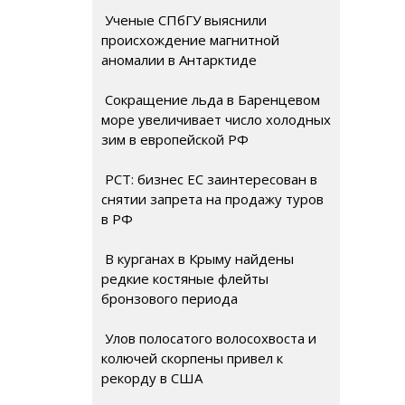
Ученые СПбГУ выяснили
происхождение магнитной
аномалии в Антарктиде
Сокращение льда в Баренцевом
море увеличивает число холодных
зим в европейской РФ
РСТ: бизнес ЕС заинтересован в
снятии запрета на продажу туров
в РФ
В курганах в Крыму найдены
редкие костяные флейты
бронзового периода
Улов полосатого волосохвоста и
колючей скорпены привел к
рекорду в США