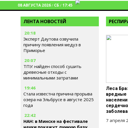
08 АВГУСТА 2026
/
СБ
/
17:45
ЛЕНТА НОВОСТЕЙ
РЕСПИР
20:18
Эксперт Даутова озвучила
причину появления медуз в
Приморье
20:07
ТПУ: найден способ сушить
древесные отходы с
минимальными затратами
19:46
Леса Бра
Стала известна причина прорыва
вредные
озера на Эльбрусе в августе 2025
населени
года
сердечно
заболева
22:42
7 апреля 2
НАН: в Минске на фестивале
науки покажут лунную базу