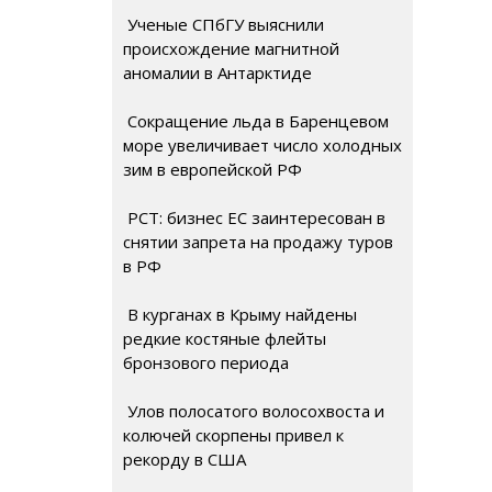
Ученые СПбГУ выяснили
происхождение магнитной
аномалии в Антарктиде
Сокращение льда в Баренцевом
море увеличивает число холодных
зим в европейской РФ
РСТ: бизнес ЕС заинтересован в
снятии запрета на продажу туров
в РФ
В курганах в Крыму найдены
редкие костяные флейты
бронзового периода
Улов полосатого волосохвоста и
колючей скорпены привел к
рекорду в США