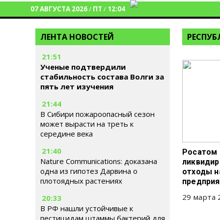
07 АВГУСТА 2026
/
ПТ
/
12:04
ЛЕНТА НОВОСТЕЙ
РЕСПУБ
21:51
Ученые подтвердили
стабильность состава Волги за
пять лет изучения
21:44
В Сибири пожароопасный сезон
может вырасти на треть к
середине века
21:40
Росатом
Nature Communications: доказана
ликвидир
одна из гипотез Дарвина о
отходы н
плотоядных растениях
предприя
29 марта 
20:33
В РФ нашли устойчивые к
пестицидам штаммы бактерий для