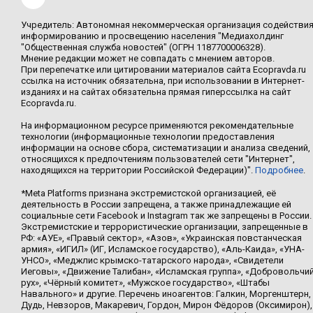
Учредитель: Автономная некоммерческая организация содействи
информированию и просвещению населения "Медиахолдинг
"Общественная служба новостей" (ОГРН 1187700006328).
Мнение редакции может не совпадать с мнением авторов.
При перепечатке или цитировании материалов сайта Ecopravda.ru
ссылка на источник обязательна, при использовании в Интернет-
изданиях и на сайтах обязательна прямая гиперссылка на сайт
Ecopravda.ru.
На информационном ресурсе применяются рекомендательные
технологии (информационные технологии предоставления
информации на основе сбора, систематизации и анализа сведений,
относящихся к предпочтениям пользователей сети "Интернет",
находящихся на территории Российской Федерации)".
Подробнее
.
*Meta Platforms признана экстремистской организацией, её
деятельность в России запрещена, а также принадлежащие ей
социальные сети Facebook и Instagram так же запрещены в России.
Экстремистские и террористические организации, запрещенные в
РФ: «АУЕ», «Правый сектор», «Азов», «Украинская повстанческая
армия», «ИГИЛ» (ИГ, Исламское государство), «Аль-Каида», «УНА-
УНСО», «Меджлис крымско-татарского народа», «Свидетели
Иеговы», «Движение Талибан», «Исламская группа», «Добровольчи
рух», «Чёрный комитет», «Мужское государство», «Штабы
Навального» и другие. Перечень иноагентов: Галкин, Моргенштерн,
Дудь, Невзоров, Макаревич, Гордон, Мирон Фёдоров (Оксимирон),