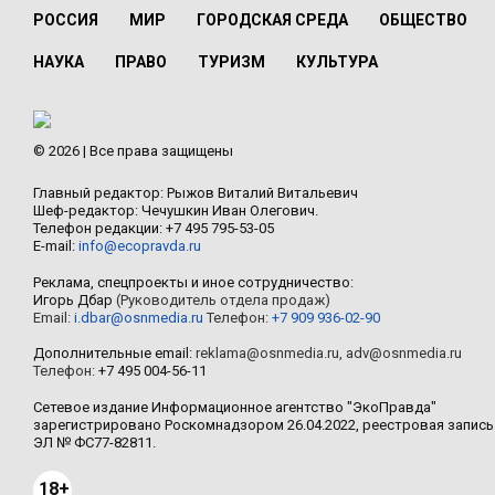
РОССИЯ
МИР
ГОРОДСКАЯ СРЕДА
ОБЩЕСТВО
НАУКА
ПРАВО
ТУРИЗМ
КУЛЬТУРА
© 2026 | Все права защищены
Главный редактор: Рыжов Виталий Витальевич
Шеф-редактор: Чечушкин Иван Олегович.
Телефон редакции: +7 495 795-53-05
E-mail:
info@ecopravda.ru
Реклама, спецпроекты и иное сотрудничество:
Игорь Дбар
(Руководитель отдела продаж)
Email:
i.dbar@osnmedia.ru
Телефон:
+7 909 936-02-90
Дополнительные email:
reklama@osnmedia.ru
,
adv@osnmedia.ru
Телефон:
+7 495 004-56-11
Сетевое издание Информационное агентство "ЭкоПравда"
зарегистрировано Роскомнадзором 26.04.2022, реестровая запись
ЭЛ № ФС77-82811.
18+