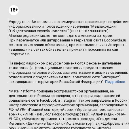
18+
Учредитель: Автономная некоммерческая организация содействи
информированию и просвещению населения "Медиахолдинг
"Общественная служба новостей" (ОГРН 1187700006328).
Мнение редакции может не совпадать с мнением авторов.
При перепечатке или цитировании материалов сайта Ecopravda.ru
ссылка на источник обязательна, при использовании в Интернет-
изданиях и на сайтах обязательна прямая гиперссылка на сайт
Ecopravda.ru.
На информационном ресурсе применяются рекомендательные
технологии (информационные технологии предоставления
информации на основе сбора, систематизации и анализа сведений,
относящихся к предпочтениям пользователей сети "Интернет",
находящихся на территории Российской Федерации)".
Подробнее
.
*Meta Platforms признана экстремистской организацией, её
деятельность в России запрещена, а также принадлежащие ей
социальные сети Facebook и Instagram так же запрещены в России.
Экстремистские и террористические организации, запрещенные в
РФ: «АУЕ», «Правый сектор», «Азов», «Украинская повстанческая
армия», «ИГИЛ» (ИГ, Исламское государство), «Аль-Каида», «УНА-
УНСО», «Меджлис крымско-татарского народа», «Свидетели
Иеговы», «Движение Талибан», «Исламская группа», «Добровольчи
рух», «Чёрный комитет», «Мужское государство», «Штабы