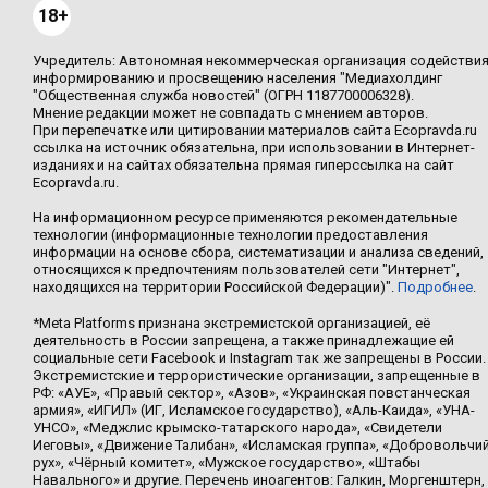
18+
Учредитель: Автономная некоммерческая организация содействи
информированию и просвещению населения "Медиахолдинг
"Общественная служба новостей" (ОГРН 1187700006328).
Мнение редакции может не совпадать с мнением авторов.
При перепечатке или цитировании материалов сайта Ecopravda.ru
ссылка на источник обязательна, при использовании в Интернет-
изданиях и на сайтах обязательна прямая гиперссылка на сайт
Ecopravda.ru.
На информационном ресурсе применяются рекомендательные
технологии (информационные технологии предоставления
информации на основе сбора, систематизации и анализа сведений,
относящихся к предпочтениям пользователей сети "Интернет",
находящихся на территории Российской Федерации)".
Подробнее
.
*Meta Platforms признана экстремистской организацией, её
деятельность в России запрещена, а также принадлежащие ей
социальные сети Facebook и Instagram так же запрещены в России.
Экстремистские и террористические организации, запрещенные в
РФ: «АУЕ», «Правый сектор», «Азов», «Украинская повстанческая
армия», «ИГИЛ» (ИГ, Исламское государство), «Аль-Каида», «УНА-
УНСО», «Меджлис крымско-татарского народа», «Свидетели
Иеговы», «Движение Талибан», «Исламская группа», «Добровольчи
рух», «Чёрный комитет», «Мужское государство», «Штабы
Навального» и другие. Перечень иноагентов: Галкин, Моргенштерн,