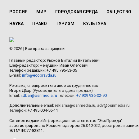
РОССИЯ
МИР
ГОРОДСКАЯ СРЕДА
ОБЩЕСТВО
НАУКА
ПРАВО
ТУРИЗМ
КУЛЬТУРА
© 2026 | Все права защищены
Главный редактор: Рыжов Виталий Витальевич
Шеф-редактор: Чечушкин Иван Олегович.
Телефон редакции: +7 495 795-53-05
E-mail:
info@ecopravda.ru
Реклама, спецпроекты и иное сотрудничество:
Игорь Дбар
(Руководитель отдела продаж)
Email:
i.dbar@osnmedia.ru
Телефон:
+7 909 936-02-90
Дополнительные email:
reklama@osnmedia.ru
,
adv@osnmedia.ru
Телефон:
+7 495 004-56-11
Сетевое издание Информационное агентство "ЭкоПравда"
зарегистрировано Роскомнадзором 26.04.2022, реестровая запись
ЭЛ № ФС77-82811.