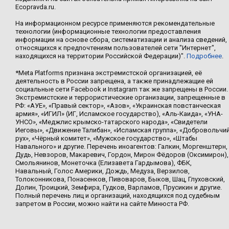
Ecopravda.ru.
На информационном ресурсе применяются рекомендательные
технологии (информационные технологии предоставления
информации на основе сбора, систематизации и анализа сведений,
относящихся к предпочтениям пользователей сети "Интернет",
находящихся на территории Российской Федерации)".
Подробнее
.
*Meta Platforms признана экстремистской организацией, её
деятельность в России запрещена, а также принадлежащие ей
социальные сети Facebook и Instagram так же запрещены в России.
Экстремистские и террористические организации, запрещенные в
РФ: «АУЕ», «Правый сектор», «Азов», «Украинская повстанческая
армия», «ИГИЛ» (ИГ, Исламское государство), «Аль-Каида», «УНА-
УНСО», «Меджлис крымско-татарского народа», «Свидетели
Иеговы», «Движение Талибан», «Исламская группа», «Добровольчи
рух», «Чёрный комитет», «Мужское государство», «Штабы
Навального» и другие. Перечень иноагентов: Галкин, Моргенштерн,
Дудь, Невзоров, Макаревич, Гордон, Мирон Фёдоров (Оксимирон),
Смольянинов, Монеточка (Елизавета Гардымова), ФБК,
Навальный, Голос Америки, Дождь, Медуза, Верзилов,
Толоконникова, Понасенков, Пивоваров, Быков, Шац, Глуховский,
Долин, Троицкий, Земфира, Гудков, Варламов, Прусикин и другие.
Полный перечень лиц и организаций, находящихся под судебным
запретом в России, можно найти на сайте Минюста РФ.