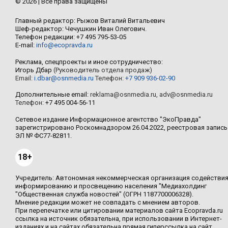
© 2026 | Все права защищены
Главный редактор: Рыжов Виталий Витальевич
Шеф-редактор: Чечушкин Иван Олегович.
Телефон редакции: +7 495 795-53-05
E-mail:
info@ecopravda.ru
Реклама, спецпроекты и иное сотрудничество:
Игорь Дбар
(Руководитель отдела продаж)
Email:
i.dbar@osnmedia.ru
Телефон:
+7 909 936-02-90
Дополнительные email:
reklama@osnmedia.ru
,
adv@osnmedia.ru
Телефон:
+7 495 004-56-11
Сетевое издание Информационное агентство "ЭкоПравда"
зарегистрировано Роскомнадзором 26.04.2022, реестровая запись
ЭЛ № ФС77-82811.
18+
Учредитель: Автономная некоммерческая организация содействи
информированию и просвещению населения "Медиахолдинг
"Общественная служба новостей" (ОГРН 1187700006328).
Мнение редакции может не совпадать с мнением авторов.
При перепечатке или цитировании материалов сайта Ecopravda.ru
ссылка на источник обязательна, при использовании в Интернет-
изданиях и на сайтах обязательна прямая гиперссылка на сайт