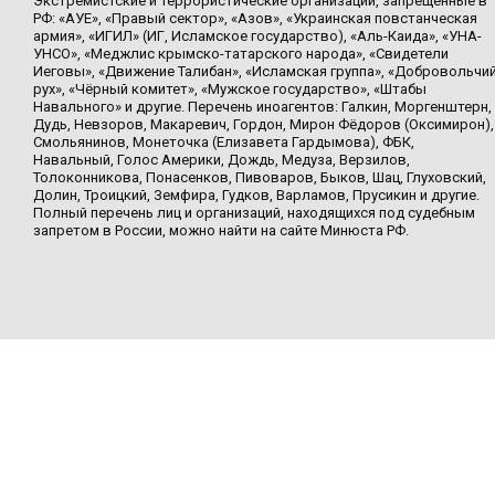
Экстремистские и террористические организации, запрещенные в
РФ: «АУЕ», «Правый сектор», «Азов», «Украинская повстанческая
армия», «ИГИЛ» (ИГ, Исламское государство), «Аль-Каида», «УНА-
УНСО», «Меджлис крымско-татарского народа», «Свидетели
Иеговы», «Движение Талибан», «Исламская группа», «Добровольчи
рух», «Чёрный комитет», «Мужское государство», «Штабы
Навального» и другие. Перечень иноагентов: Галкин, Моргенштерн,
Дудь, Невзоров, Макаревич, Гордон, Мирон Фёдоров (Оксимирон),
Смольянинов, Монеточка (Елизавета Гардымова), ФБК,
Навальный, Голос Америки, Дождь, Медуза, Верзилов,
Толоконникова, Понасенков, Пивоваров, Быков, Шац, Глуховский,
Долин, Троицкий, Земфира, Гудков, Варламов, Прусикин и другие.
Полный перечень лиц и организаций, находящихся под судебным
запретом в России, можно найти на сайте Минюста РФ.