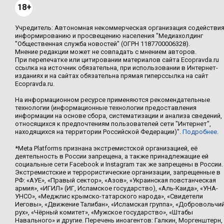
18+
Учредитель: Автономная некоммерческая организация содействи
информированию и просвещению населения "Медиахолдинг
"Общественная служба новостей" (ОГРН 1187700006328).
Мнение редакции может не совпадать с мнением авторов.
При перепечатке или цитировании материалов сайта Ecopravda.ru
ссылка на источник обязательна, при использовании в Интернет-
изданиях и на сайтах обязательна прямая гиперссылка на сайт
Ecopravda.ru.
На информационном ресурсе применяются рекомендательные
технологии (информационные технологии предоставления
информации на основе сбора, систематизации и анализа сведений,
относящихся к предпочтениям пользователей сети "Интернет",
находящихся на территории Российской Федерации)".
Подробнее
.
*Meta Platforms признана экстремистской организацией, её
деятельность в России запрещена, а также принадлежащие ей
социальные сети Facebook и Instagram так же запрещены в России.
Экстремистские и террористические организации, запрещенные в
РФ: «АУЕ», «Правый сектор», «Азов», «Украинская повстанческая
армия», «ИГИЛ» (ИГ, Исламское государство), «Аль-Каида», «УНА-
УНСО», «Меджлис крымско-татарского народа», «Свидетели
Иеговы», «Движение Талибан», «Исламская группа», «Добровольчи
рух», «Чёрный комитет», «Мужское государство», «Штабы
Навального» и другие. Перечень иноагентов: Галкин, Моргенштерн,