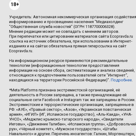
18+
Учредитель: Автономная некоммерческая организация содействи
информированию и просвещению населения "Медиахолдинг
"Общественная служба новостей" (ОГРН 1187700006328).
Мнение редакции может не совпадать с мнением авторов.
При перепечатке или цитировании материалов сайта Ecopravda.ru
ссылка на источник обязательна, при использовании в Интернет-
изданиях и на сайтах обязательна прямая гиперссылка на сайт
Ecopravda.ru.
На информационном ресурсе применяются рекомендательные
технологии (информационные технологии предоставления
информации на основе сбора, систематизации и анализа сведений,
относящихся к предпочтениям пользователей сети "Интернет",
находящихся на территории Российской Федерации)".
Подробнее
.
*Meta Platforms признана экстремистской организацией, её
деятельность в России запрещена, а также принадлежащие ей
социальные сети Facebook и Instagram так же запрещены в России.
Экстремистские и террористические организации, запрещенные в
РФ: «АУЕ», «Правый сектор», «Азов», «Украинская повстанческая
армия», «ИГИЛ» (ИГ, Исламское государство), «Аль-Каида», «УНА-
УНСО», «Меджлис крымско-татарского народа», «Свидетели
Иеговы», «Движение Талибан», «Исламская группа», «Добровольчи
рух», «Чёрный комитет», «Мужское государство», «Штабы
Навального» и другие. Перечень иноагентов: Галкин, Моргенштерн,