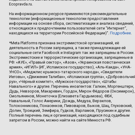
Ecopravda.ru.
На информационном ресурсе применяются рекомендательные
технологии (информационные технологии предоставления
информации на основе сбора, систематизации и анализа сведений,
относящихся к предпочтениям пользователей сети "Интернет",
находящихся на территории Российской Федерации)".
Подробнее
.
*Meta Platforms признана экстремистской организацией, её
деятельность в России запрещена, а также принадлежащие ей
социальные сети Facebook и Instagram так же запрещены в России.
Экстремистские и террористические организации, запрещенные в
РФ: «АУЕ», «Правый сектор», «Азов», «Украинская повстанческая
армия», «ИГИЛ» (ИГ, Исламское государство), «Аль-Каида», «УНА-
УНСО», «Меджлис крымско-татарского народа», «Свидетели
Иеговы», «Движение Талибан», «Исламская группа», «Добровольчи
рух», «Чёрный комитет», «Мужское государство», «Штабы
Навального» и другие. Перечень иноагентов: Галкин, Моргенштерн,
Дудь, Невзоров, Макаревич, Гордон, Мирон Фёдоров (Оксимирон),
Смольянинов, Монеточка (Елизавета Гардымова), ФБК,
Навальный, Голос Америки, Дождь, Медуза, Верзилов,
Толоконникова, Понасенков, Пивоваров, Быков, Шац, Глуховский,
Долин, Троицкий, Земфира, Гудков, Варламов, Прусикин и другие.
Полный перечень лиц и организаций, находящихся под судебным
запретом в России, можно найти на сайте Минюста РФ.