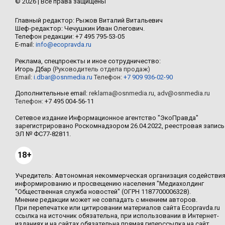
© 2026 | Все права защищены
Главный редактор: Рыжов Виталий Витальевич
Шеф-редактор: Чечушкин Иван Олегович.
Телефон редакции: +7 495 795-53-05
E-mail:
info@ecopravda.ru
Реклама, спецпроекты и иное сотрудничество:
Игорь Дбар
(Руководитель отдела продаж)
Email:
i.dbar@osnmedia.ru
Телефон:
+7 909 936-02-90
Дополнительные email:
reklama@osnmedia.ru
,
adv@osnmedia.ru
Телефон:
+7 495 004-56-11
Сетевое издание Информационное агентство "ЭкоПравда"
зарегистрировано Роскомнадзором 26.04.2022, реестровая запись
ЭЛ № ФС77-82811.
18+
Учредитель: Автономная некоммерческая организация содействи
информированию и просвещению населения "Медиахолдинг
"Общественная служба новостей" (ОГРН 1187700006328).
Мнение редакции может не совпадать с мнением авторов.
При перепечатке или цитировании материалов сайта Ecopravda.ru
ссылка на источник обязательна, при использовании в Интернет-
изданиях и на сайтах обязательна прямая гиперссылка на сайт