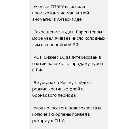
Ученые СПбГУ выяснили
происхождение магнитной
аномалии в Антарктиде
Сокращение льда в Баренцевом
море увеличивает число холодных
зим в европейской РФ
РСТ: бизнес ЕС заинтересован в
снятии запрета на продажу туров
в РФ
В курганах в Крыму найдены
редкие костяные флейты
бронзового периода
Улов полосатого волосохвоста и
колючей скорпены привел к
рекорду в США