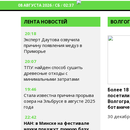
08 АВГУСТА 2026
/
СБ
/
02:37
ЛЕНТА НОВОСТЕЙ
ВОЛГОГ
20:18
Эксперт Даутова озвучила
причину появления медуз в
Приморье
20:07
ТПУ: найден способ сушить
древесные отходы с
минимальными затратами
19:46
Более 18
Стала известна причина прорыва
посетили 
озера на Эльбрусе в августе 2025
Волгогра
года
ботаниче
30 декабр
22:42
НАН: в Минске на фестивале
науки покажут лунную базу