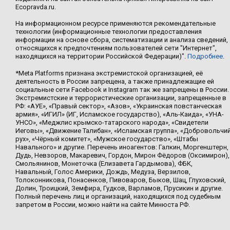
Ecopravda.ru.
На информационном ресурсе применяются рекомендательные
технологии (информационные технологии предоставления
информации на основе сбора, систематизации и анализа сведений,
относящихся к предпочтениям пользователей сети "Интернет",
находящихся на территории Российской Федерации)".
Подробнее
.
*Meta Platforms признана экстремистской организацией, её
деятельность в России запрещена, а также принадлежащие ей
социальные сети Facebook и Instagram так же запрещены в России.
Экстремистские и террористические организации, запрещенные в
РФ: «АУЕ», «Правый сектор», «Азов», «Украинская повстанческая
армия», «ИГИЛ» (ИГ, Исламское государство), «Аль-Каида», «УНА-
УНСО», «Меджлис крымско-татарского народа», «Свидетели
Иеговы», «Движение Талибан», «Исламская группа», «Добровольчи
рух», «Чёрный комитет», «Мужское государство», «Штабы
Навального» и другие. Перечень иноагентов: Галкин, Моргенштерн,
Дудь, Невзоров, Макаревич, Гордон, Мирон Фёдоров (Оксимирон),
Смольянинов, Монеточка (Елизавета Гардымова), ФБК,
Навальный, Голос Америки, Дождь, Медуза, Верзилов,
Толоконникова, Понасенков, Пивоваров, Быков, Шац, Глуховский,
Долин, Троицкий, Земфира, Гудков, Варламов, Прусикин и другие.
Полный перечень лиц и организаций, находящихся под судебным
запретом в России, можно найти на сайте Минюста РФ.