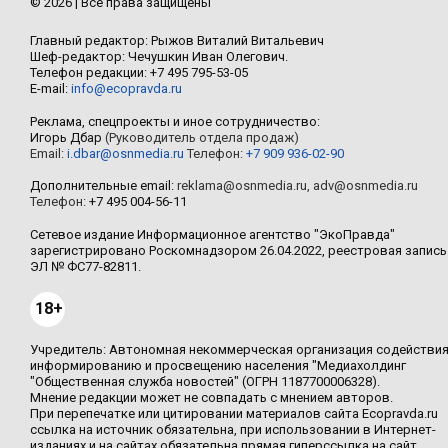
© 2026 | Все права защищены
Главный редактор: Рыжов Виталий Витальевич
Шеф-редактор: Чечушкин Иван Олегович.
Телефон редакции: +7 495 795-53-05
E-mail:
info@ecopravda.ru
Реклама, спецпроекты и иное сотрудничество:
Игорь Дбар
(Руководитель отдела продаж)
Email:
i.dbar@osnmedia.ru
Телефон:
+7 909 936-02-90
Дополнительные email:
reklama@osnmedia.ru
,
adv@osnmedia.ru
Телефон:
+7 495 004-56-11
Сетевое издание Информационное агентство "ЭкоПравда"
зарегистрировано Роскомнадзором 26.04.2022, реестровая запись
ЭЛ № ФС77-82811.
18+
Учредитель: Автономная некоммерческая организация содействи
информированию и просвещению населения "Медиахолдинг
"Общественная служба новостей" (ОГРН 1187700006328).
Мнение редакции может не совпадать с мнением авторов.
При перепечатке или цитировании материалов сайта Ecopravda.ru
ссылка на источник обязательна, при использовании в Интернет-
изданиях и на сайтах обязательна прямая гиперссылка на сайт