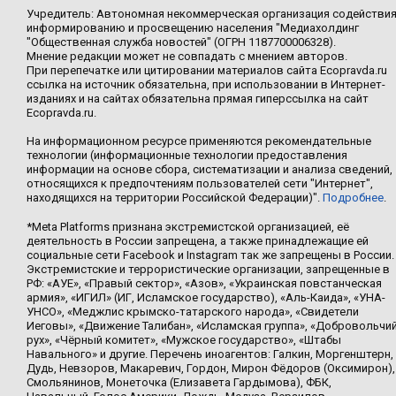
Учредитель: Автономная некоммерческая организация содействи
информированию и просвещению населения "Медиахолдинг
"Общественная служба новостей" (ОГРН 1187700006328).
Мнение редакции может не совпадать с мнением авторов.
При перепечатке или цитировании материалов сайта Ecopravda.ru
ссылка на источник обязательна, при использовании в Интернет-
изданиях и на сайтах обязательна прямая гиперссылка на сайт
Ecopravda.ru.
На информационном ресурсе применяются рекомендательные
технологии (информационные технологии предоставления
информации на основе сбора, систематизации и анализа сведений,
относящихся к предпочтениям пользователей сети "Интернет",
находящихся на территории Российской Федерации)".
Подробнее
.
*Meta Platforms признана экстремистской организацией, её
деятельность в России запрещена, а также принадлежащие ей
социальные сети Facebook и Instagram так же запрещены в России.
Экстремистские и террористические организации, запрещенные в
РФ: «АУЕ», «Правый сектор», «Азов», «Украинская повстанческая
армия», «ИГИЛ» (ИГ, Исламское государство), «Аль-Каида», «УНА-
УНСО», «Меджлис крымско-татарского народа», «Свидетели
Иеговы», «Движение Талибан», «Исламская группа», «Добровольчи
рух», «Чёрный комитет», «Мужское государство», «Штабы
Навального» и другие. Перечень иноагентов: Галкин, Моргенштерн,
Дудь, Невзоров, Макаревич, Гордон, Мирон Фёдоров (Оксимирон),
Смольянинов, Монеточка (Елизавета Гардымова), ФБК,