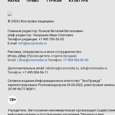
НАУКА
ПРАВО
ТУРИЗМ
КУЛЬТУРА
© 2026 | Все права защищены
Главный редактор: Рыжов Виталий Витальевич
Шеф-редактор: Чечушкин Иван Олегович.
Телефон редакции: +7 495 795-53-05
E-mail:
info@ecopravda.ru
Реклама, спецпроекты и иное сотрудничество:
Игорь Дбар
(Руководитель отдела продаж)
Email:
i.dbar@osnmedia.ru
Телефон:
+7 909 936-02-90
Дополнительные email:
reklama@osnmedia.ru
,
adv@osnmedia.ru
Телефон:
+7 495 004-56-11
Сетевое издание Информационное агентство "ЭкоПравда"
зарегистрировано Роскомнадзором 26.04.2022, реестровая запись
ЭЛ № ФС77-82811.
18+
Учредитель: Автономная некоммерческая организация содействи
информированию и просвещению населения "Медиахолдинг