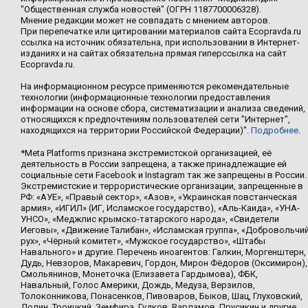
"Общественная служба новостей" (ОГРН 1187700006328).
Мнение редакции может не совпадать с мнением авторов.
При перепечатке или цитировании материалов сайта Ecopravda.ru
ссылка на источник обязательна, при использовании в Интернет-
изданиях и на сайтах обязательна прямая гиперссылка на сайт
Ecopravda.ru.
На информационном ресурсе применяются рекомендательные
технологии (информационные технологии предоставления
информации на основе сбора, систематизации и анализа сведений,
относящихся к предпочтениям пользователей сети "Интернет",
находящихся на территории Российской Федерации)".
Подробнее
.
*Meta Platforms признана экстремистской организацией, её
деятельность в России запрещена, а также принадлежащие ей
социальные сети Facebook и Instagram так же запрещены в России.
Экстремистские и террористические организации, запрещенные в
РФ: «АУЕ», «Правый сектор», «Азов», «Украинская повстанческая
армия», «ИГИЛ» (ИГ, Исламское государство), «Аль-Каида», «УНА-
УНСО», «Меджлис крымско-татарского народа», «Свидетели
Иеговы», «Движение Талибан», «Исламская группа», «Добровольчи
рух», «Чёрный комитет», «Мужское государство», «Штабы
Навального» и другие. Перечень иноагентов: Галкин, Моргенштерн,
Дудь, Невзоров, Макаревич, Гордон, Мирон Фёдоров (Оксимирон),
Смольянинов, Монеточка (Елизавета Гардымова), ФБК,
Навальный, Голос Америки, Дождь, Медуза, Верзилов,
Толоконникова, Понасенков, Пивоваров, Быков, Шац, Глуховский,
Долин, Троицкий, Земфира, Гудков, Варламов, Прусикин и другие.