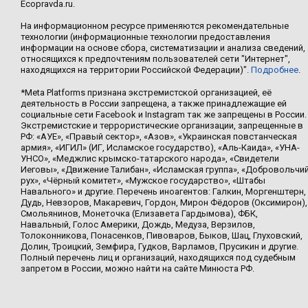
Ecopravda.ru.
На информационном ресурсе применяются рекомендательные
технологии (информационные технологии предоставления
информации на основе сбора, систематизации и анализа сведений,
относящихся к предпочтениям пользователей сети "Интернет",
находящихся на территории Российской Федерации)".
Подробнее
.
*Meta Platforms признана экстремистской организацией, её
деятельность в России запрещена, а также принадлежащие ей
социальные сети Facebook и Instagram так же запрещены в России.
Экстремистские и террористические организации, запрещенные в
РФ: «АУЕ», «Правый сектор», «Азов», «Украинская повстанческая
армия», «ИГИЛ» (ИГ, Исламское государство), «Аль-Каида», «УНА-
УНСО», «Меджлис крымско-татарского народа», «Свидетели
Иеговы», «Движение Талибан», «Исламская группа», «Добровольчи
рух», «Чёрный комитет», «Мужское государство», «Штабы
Навального» и другие. Перечень иноагентов: Галкин, Моргенштерн,
Дудь, Невзоров, Макаревич, Гордон, Мирон Фёдоров (Оксимирон),
Смольянинов, Монеточка (Елизавета Гардымова), ФБК,
Навальный, Голос Америки, Дождь, Медуза, Верзилов,
Толоконникова, Понасенков, Пивоваров, Быков, Шац, Глуховский,
Долин, Троицкий, Земфира, Гудков, Варламов, Прусикин и другие.
Полный перечень лиц и организаций, находящихся под судебным
запретом в России, можно найти на сайте Минюста РФ.