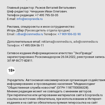
Главный редактор: Рыжов Виталий Витальевич
Шеф-редактор: Чечушкин Иван Олегович.
Телефон редакции: +7 495 795-53-05
E-mail:
info@ecopravda.ru
Реклама, спецпроекты и иное сотрудничество:
Игорь Дбар
(Руководитель отдела продаж)
Email:
i.dbar@osnmedia.ru
Телефон:
+7 909 936-02-90
Дополнительные email:
reklama@osnmedia.ru
,
adv@osnmedia.ru
Телефон:
+7 495 004-56-11
Сетевое издание Информационное агентство "ЭкоПравда"
зарегистрировано Роскомнадзором 26.04.2022, реестровая запись
ЭЛ № ФС77-82811.
18+
Учредитель: Автономная некоммерческая организация содействи
информированию и просвещению населения "Медиахолдинг
"Общественная служба новостей" (ОГРН 1187700006328).
Мнение редакции может не совпадать с мнением авторов.
При перепечатке или цитировании материалов сайта Ecopravda.ru
ссылка на источник обязательна, при использовании в Интернет-
изданиях и на сайтах обязательна прямая гиперссылка на сайт