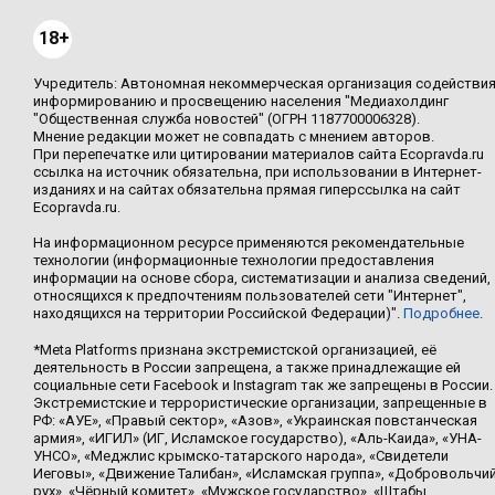
18+
Учредитель: Автономная некоммерческая организация содействи
информированию и просвещению населения "Медиахолдинг
"Общественная служба новостей" (ОГРН 1187700006328).
Мнение редакции может не совпадать с мнением авторов.
При перепечатке или цитировании материалов сайта Ecopravda.ru
ссылка на источник обязательна, при использовании в Интернет-
изданиях и на сайтах обязательна прямая гиперссылка на сайт
Ecopravda.ru.
На информационном ресурсе применяются рекомендательные
технологии (информационные технологии предоставления
информации на основе сбора, систематизации и анализа сведений,
относящихся к предпочтениям пользователей сети "Интернет",
находящихся на территории Российской Федерации)".
Подробнее
.
*Meta Platforms признана экстремистской организацией, её
деятельность в России запрещена, а также принадлежащие ей
социальные сети Facebook и Instagram так же запрещены в России.
Экстремистские и террористические организации, запрещенные в
РФ: «АУЕ», «Правый сектор», «Азов», «Украинская повстанческая
армия», «ИГИЛ» (ИГ, Исламское государство), «Аль-Каида», «УНА-
УНСО», «Меджлис крымско-татарского народа», «Свидетели
Иеговы», «Движение Талибан», «Исламская группа», «Добровольчи
рух», «Чёрный комитет», «Мужское государство», «Штабы