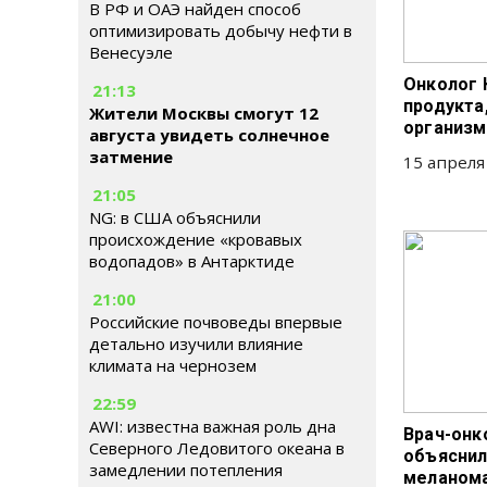
В РФ и ОАЭ найден способ
оптимизировать добычу нефти в
Венесуэле
Онколог 
21:13
продукта
Жители Москвы смогут 12
организ
августа увидеть солнечное
затмение
15 апреля
21:05
NG: в США объяснили
происхождение «кровавых
водопадов» в Антарктиде
21:00
Российские почвоведы впервые
детально изучили влияние
климата на чернозем
22:59
AWI: известна важная роль дна
Врач-онк
Северного Ледовитого океана в
объяснил
замедлении потепления
меланома