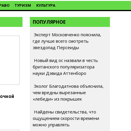
РАВО
ТУРИЗМ
КУЛЬТУРА
ПОПУЛЯРНОЕ
Эксперт Московченко пояснила,
где лучше всего смотреть
звездопад Персеиды
Новый вид ос назвали в честь
британского популяризатора
науки Дэвида Аттенборо
Эколог Благодатнова объяснила,
чем вредны вырезанные
дочной
«лебеди» из покрышек
Найдены свидетельства, что
ощущением скорости времени
можно управлять