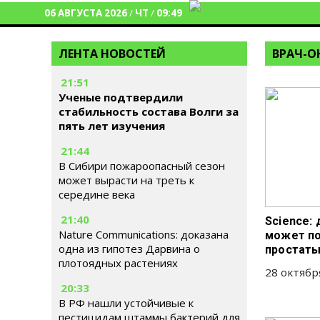
06 АВГУСТА 2026
/
ЧТ
/
09:49
ЛЕНТА НОВОСТЕЙ
ВРАЧ-О
21:51
Ученые подтвердили
стабильность состава Волги за
пять лет изучения
21:44
В Сибири пожароопасный сезон
может вырасти на треть к
середине века
21:40
Science:
Nature Communications: доказана
может по
одна из гипотез Дарвина о
простат
плотоядных растениях
28 октябр
20:33
В РФ нашли устойчивые к
пестицидам штаммы бактерий для