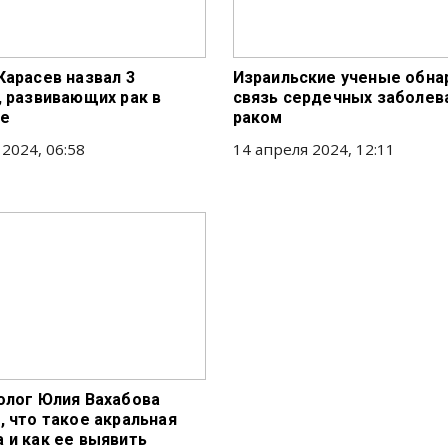
Карасев назвал 3
Израильские ученые обна
, развивающих рак в
связь сердечных заболев
ме
раком
 2024, 06:58
14 апреля 2024, 12:11
олог Юлия Вахабова
, что такое акральная
 и как ее выявить