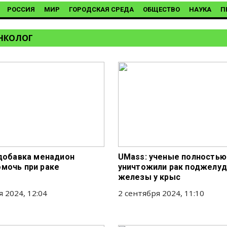
РОССИЯ
МИР
ГОРОДСКАЯ СРЕДА
ОБЩЕСТВО
НАУКА
П
НКОЛОГ
 добавка менадион
UMass: ученые полностью
мочь при раке
уничтожили рак поджелу
ы
железы у крыс
я 2024, 12:04
2 сентября 2024, 11:10