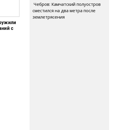
Чебров: Камчатский полуостров
сместился на два метра после
землетрясения
ружили
аний с