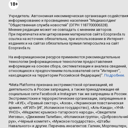
18+
Учредитель: Автономная некоммерческая организация содействи
информированию и просвещению населения "Медиахолдинг
"Общественная служба новостей" (ОГРН 1187700006328).
Мнение редакции может не совпадать с мнением авторов.
При перепечатке или цитировании материалов сайта Ecopravda.ru
ссылка на источник обязательна, при использовании в Интернет-
изданиях и на сайтах обязательна прямая гиперссылка на сайт
Ecopravda.ru.
На информационном ресурсе применяются рекомендательные
технологии (информационные технологии предоставления
информации на основе сбора, систематизации и анализа сведений,
относящихся к предпочтениям пользователей сети "Интернет",
находящихся на территории Российской Федерации)".
Подробнее
.
*Meta Platforms признана экстремистской организацией, её
деятельность в России запрещена, а также принадлежащие ей
социальные сети Facebook и Instagram так же запрещены в России.
Экстремистские и террористические организации, запрещенные в
РФ: «АУЕ», «Правый сектор», «Азов», «Украинская повстанческая
армия», «ИГИЛ» (ИГ, Исламское государство), «Аль-Каида», «УНА-
УНСО», «Меджлис крымско-татарского народа», «Свидетели
Иеговы», «Движение Талибан», «Исламская группа», «Добровольчи
рух», «Чёрный комитет», «Мужское государство», «Штабы
Навального» и другие. Перечень иноагентов: Галкин, Моргенштерн,