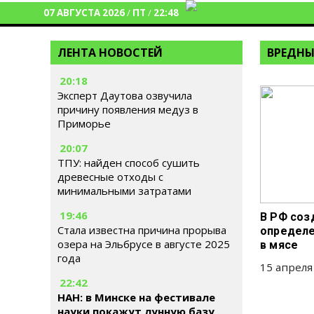
07 АВГУСТА 2026
/
ПТ
/
22:48
ЛЕНТА НОВОСТЕЙ
ВРЕДНЫ
20:18
Эксперт Даутова озвучила
причину появления медуз в
Приморье
20:07
ТПУ: найден способ сушить
древесные отходы с
минимальными затратами
19:46
В РФ соз
Стала известна причина прорыва
определе
озера на Эльбрусе в августе 2025
в мясе
года
15 апреля
22:42
НАН: в Минске на фестивале
науки покажут лунную базу