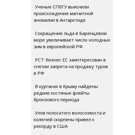
Ученые СПбГУ выяснили
происхождение магнитной
аномалии в Антарктиде
Сокращение льда в Баренцевом
море увеличивает число холодных
зим в европейской РФ
РСТ: бизнес ЕС заинтересован в
снятии запрета на продажу туров
в РФ
В курганах в Крыму найдены
редкие костяные флейты
бронзового периода
Улов полосатого волосохвоста и
колючей скорпены привел к
рекорду в США