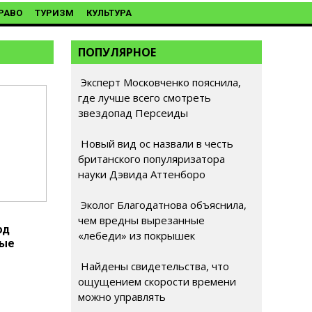
РАВО
ТУРИЗМ
КУЛЬТУРА
ПОПУЛЯРНОЕ
Эксперт Московченко пояснила,
где лучше всего смотреть
звездопад Персеиды
Новый вид ос назвали в честь
британского популяризатора
науки Дэвида Аттенборо
Эколог Благодатнова объяснила,
чем вредны вырезанные
од
«лебеди» из покрышек
ные
Найдены свидетельства, что
ощущением скорости времени
можно управлять