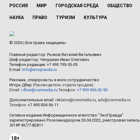
РОССИЯ
МИР
ГОРОДСКАЯ СРЕДА
ОБЩЕСТВО
НАУКА
ПРАВО
ТУРИЗМ
КУЛЬТУРА
© 2026 | Все права защищены
Главный редактор: Рыжов Виталий Витальевич
Шеф-редактор: Чечушкин Иван Олегович.
Телефон редакции: +7 495 795-53-05
E-mail:
info@ecopravda.ru
Реклама, спецпроекты и иное сотрудничество:
Игорь Дбар
(Руководитель отдела продаж)
Email:
i.dbar@osnmedia.ru
Телефон:
+7 909 936-02-90
Дополнительные email:
reklama@osnmedia.ru
,
adv@osnmedia.ru
Телефон:
+7 495 004-56-11
Сетевое издание Информационное агентство "ЭкоПравда"
зарегистрировано Роскомнадзором 26.04.2022, реестровая запись
ЭЛ № ФС77-82811.
18+