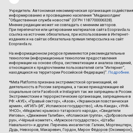
Учредитель: Автономная некоммерческая организация содействи
информированию и просвещению населения "Медиахолдинг
"Общественная служба новостей" (ОГРН 1187700006328).
Мнение редакции может не совпадать с мнением авторов.
При перепечатке или цитировании материалов сайта Ecopravda.ru
ссылка на источник обязательна, при использовании в Интернет-
изданиях и на сайтах обязательна прямая гиперссылка на сайт
Ecopravda.ru.
На информационном ресурсе применяются рекомендательные
технологии (информационные технологии предоставления
информации на основе сбора, систематизации и анализа сведений,
относящихся к предпочтениям пользователей сети "Интернет",
находящихся на территории Российской Федерации)".
Подробнее
.
*Meta Platforms признана экстремистской организацией, её
деятельность в России запрещена, а также принадлежащие ей
социальные сети Facebook и Instagram так же запрещены в России.
Экстремистские и террористические организации, запрещенные в
РФ: «АУЕ», «Правый сектор», «Азов», «Украинская повстанческая
армия», «ИГИЛ» (ИГ, Исламское государство), «Аль-Каида», «УНА-
УНСО», «Меджлис крымско-татарского народа», «Свидетели
Иеговы», «Движение Талибан», «Исламская группа», «Добровольчи
рух», «Чёрный комитет», «Мужское государство», «Штабы
Навального» и другие. Перечень иноагентов: Галкин, Моргенштерн,
Дудь, Невзоров, Макаревич, Гордон, Мирон Фёдоров (Оксимирон),