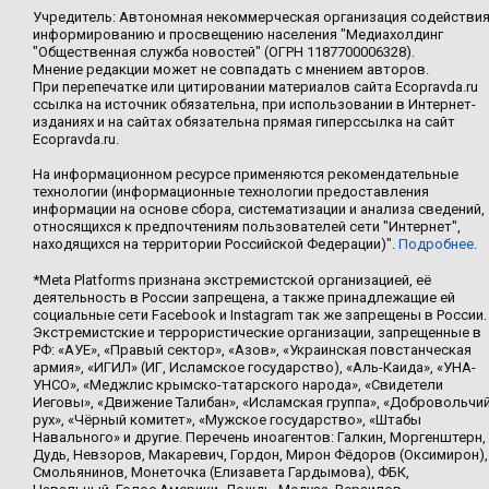
Учредитель: Автономная некоммерческая организация содействи
информированию и просвещению населения "Медиахолдинг
"Общественная служба новостей" (ОГРН 1187700006328).
Мнение редакции может не совпадать с мнением авторов.
При перепечатке или цитировании материалов сайта Ecopravda.ru
ссылка на источник обязательна, при использовании в Интернет-
изданиях и на сайтах обязательна прямая гиперссылка на сайт
Ecopravda.ru.
На информационном ресурсе применяются рекомендательные
технологии (информационные технологии предоставления
информации на основе сбора, систематизации и анализа сведений,
относящихся к предпочтениям пользователей сети "Интернет",
находящихся на территории Российской Федерации)".
Подробнее
.
*Meta Platforms признана экстремистской организацией, её
деятельность в России запрещена, а также принадлежащие ей
социальные сети Facebook и Instagram так же запрещены в России.
Экстремистские и террористические организации, запрещенные в
РФ: «АУЕ», «Правый сектор», «Азов», «Украинская повстанческая
армия», «ИГИЛ» (ИГ, Исламское государство), «Аль-Каида», «УНА-
УНСО», «Меджлис крымско-татарского народа», «Свидетели
Иеговы», «Движение Талибан», «Исламская группа», «Добровольчи
рух», «Чёрный комитет», «Мужское государство», «Штабы
Навального» и другие. Перечень иноагентов: Галкин, Моргенштерн,
Дудь, Невзоров, Макаревич, Гордон, Мирон Фёдоров (Оксимирон),
Смольянинов, Монеточка (Елизавета Гардымова), ФБК,