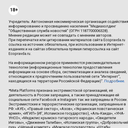
18+
Учредитель: Автономная некоммерческая организация содействи
информированию и просвещению населения "Медиахолдинг
"Общественная служба новостей" (ОГРН 1187700006328).
Мнение редакции может не совпадать с мнением авторов.
При перепечатке или цитировании материалов сайта Ecopravda.ru
ссылка на источник обязательна, при использовании в Интернет-
изданиях и на сайтах обязательна прямая гиперссылка на сайт
Ecopravda.ru.
На информационном ресурсе применяются рекомендательные
технологии (информационные технологии предоставления
информации на основе сбора, систематизации и анализа сведений,
относящихся к предпочтениям пользователей сети "Интернет",
находящихся на территории Российской Федерации)".
Подробнее
.
*Meta Platforms признана экстремистской организацией, её
деятельность в России запрещена, а также принадлежащие ей
социальные сети Facebook и Instagram так же запрещены в России.
Экстремистские и террористические организации, запрещенные в
РФ: «АУЕ», «Правый сектор», «Азов», «Украинская повстанческая
армия», «ИГИЛ» (ИГ, Исламское государство), «Аль-Каида», «УНА-
УНСО», «Меджлис крымско-татарского народа», «Свидетели
Иеговы», «Движение Талибан», «Исламская группа», «Добровольчи
рух», «Чёрный комитет», «Мужское государство», «Штабы