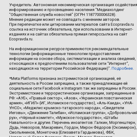
Учредитель: Автономная некоммерческая организация содействи
информированию и просвещению населения "Медиахолдинг
"Общественная служба новостей" (ОГРН 1187700006328).
Мнение редакции может не совпадать с мнением авторов.
При перепечатке или цитировании материалов сайта Ecopravda.ru
ссылка на источник обязательна, при использовании в Интернет-
изданиях и на сайтах обязательна прямая гиперссылка на сайт
Ecopravda.ru.
На информационном ресурсе применяются рекомендательные
технологии (информационные технологии предоставления
информации на основе сбора, систематизации и анализа сведений,
относящихся к предпочтениям пользователей сети "Интернет",
находящихся на территории Российской Федерации)".
Подробнее
.
*Meta Platforms признана экстремистской организацией, её
деятельность в России запрещена, а также принадлежащие ей
социальные сети Facebook и Instagram так же запрещены в России.
Экстремистские и террористические организации, запрещенные в
РФ: «АУЕ», «Правый сектор», «Азов», «Украинская повстанческая
армия», «ИГИЛ» (ИГ, Исламское государство), «Аль-Каида», «УНА-
УНСО», «Меджлис крымско-татарского народа», «Свидетели
Иеговы», «Движение Талибан», «Исламская группа», «Добровольчи
рух», «Чёрный комитет», «Мужское государство», «Штабы
Навального» и другие. Перечень иноагентов: Галкин, Моргенштерн,
Дудь, Невзоров, Макаревич, Гордон, Мирон Фёдоров (Оксимирон),
Смольянинов, Монеточка (Елизавета Гардымова), ФБК,