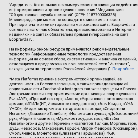
Учредитель: Автономная некоммерческая организация содействи
информированию и просвещению населения "Медиахолдинг
"Общественная служба новостей" (ОГРН 1187700006328).
Мнение редакции может не совпадать с мнением авторов.
При перепечатке или цитировании материалов сайта Ecopravda.ru
ссылка на источник обязательна, при использовании в Интернет-
изданиях и на сайтах обязательна прямая гиперссылка на сайт
Ecopravda.ru.
На информационном ресурсе применяются рекомендательные
технологии (информационные технологии предоставления
информации на основе сбора, систематизации и анализа сведений,
относящихся к предпочтениям пользователей сети "Интернет",
находящихся на территории Российской Федерации)".
Подробнее
.
*Meta Platforms признана экстремистской организацией, её
деятельность в России запрещена, а также принадлежащие ей
социальные сети Facebook и Instagram так же запрещены в России.
Экстремистские и террористические организации, запрещенные в
РФ: «АУЕ», «Правый сектор», «Азов», «Украинская повстанческая
армия», «ИГИЛ» (ИГ, Исламское государство), «Аль-Каида», «УНА-
УНСО», «Меджлис крымско-татарского народа», «Свидетели
Иеговы», «Движение Талибан», «Исламская группа», «Добровольчи
рух», «Чёрный комитет», «Мужское государство», «Штабы
Навального» и другие. Перечень иноагентов: Галкин, Моргенштерн,
Дудь, Невзоров, Макаревич, Гордон, Мирон Фёдоров (Оксимирон),
Смольянинов, Монеточка (Елизавета Гардымова), ФБК,