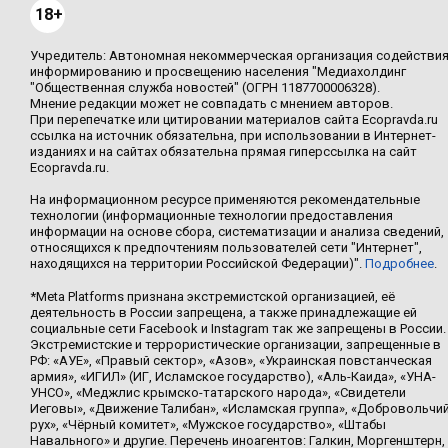
18+
Учредитель: Автономная некоммерческая организация содействи
информированию и просвещению населения "Медиахолдинг
"Общественная служба новостей" (ОГРН 1187700006328).
Мнение редакции может не совпадать с мнением авторов.
При перепечатке или цитировании материалов сайта Ecopravda.ru
ссылка на источник обязательна, при использовании в Интернет-
изданиях и на сайтах обязательна прямая гиперссылка на сайт
Ecopravda.ru.
На информационном ресурсе применяются рекомендательные
технологии (информационные технологии предоставления
информации на основе сбора, систематизации и анализа сведений,
относящихся к предпочтениям пользователей сети "Интернет",
находящихся на территории Российской Федерации)".
Подробнее
.
*Meta Platforms признана экстремистской организацией, её
деятельность в России запрещена, а также принадлежащие ей
социальные сети Facebook и Instagram так же запрещены в России.
Экстремистские и террористические организации, запрещенные в
РФ: «АУЕ», «Правый сектор», «Азов», «Украинская повстанческая
армия», «ИГИЛ» (ИГ, Исламское государство), «Аль-Каида», «УНА-
УНСО», «Меджлис крымско-татарского народа», «Свидетели
Иеговы», «Движение Талибан», «Исламская группа», «Добровольчи
рух», «Чёрный комитет», «Мужское государство», «Штабы
Навального» и другие. Перечень иноагентов: Галкин, Моргенштерн,