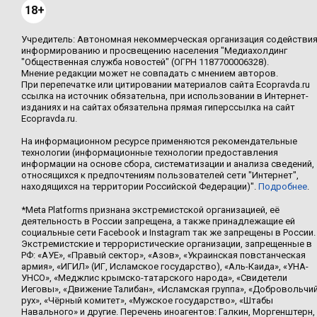
18+
Учредитель: Автономная некоммерческая организация содействи
информированию и просвещению населения "Медиахолдинг
"Общественная служба новостей" (ОГРН 1187700006328).
Мнение редакции может не совпадать с мнением авторов.
При перепечатке или цитировании материалов сайта Ecopravda.ru
ссылка на источник обязательна, при использовании в Интернет-
изданиях и на сайтах обязательна прямая гиперссылка на сайт
Ecopravda.ru.
На информационном ресурсе применяются рекомендательные
технологии (информационные технологии предоставления
информации на основе сбора, систематизации и анализа сведений,
относящихся к предпочтениям пользователей сети "Интернет",
находящихся на территории Российской Федерации)".
Подробнее
.
*Meta Platforms признана экстремистской организацией, её
деятельность в России запрещена, а также принадлежащие ей
социальные сети Facebook и Instagram так же запрещены в России.
Экстремистские и террористические организации, запрещенные в
РФ: «АУЕ», «Правый сектор», «Азов», «Украинская повстанческая
армия», «ИГИЛ» (ИГ, Исламское государство), «Аль-Каида», «УНА-
УНСО», «Меджлис крымско-татарского народа», «Свидетели
Иеговы», «Движение Талибан», «Исламская группа», «Добровольчи
рух», «Чёрный комитет», «Мужское государство», «Штабы
Навального» и другие. Перечень иноагентов: Галкин, Моргенштерн,