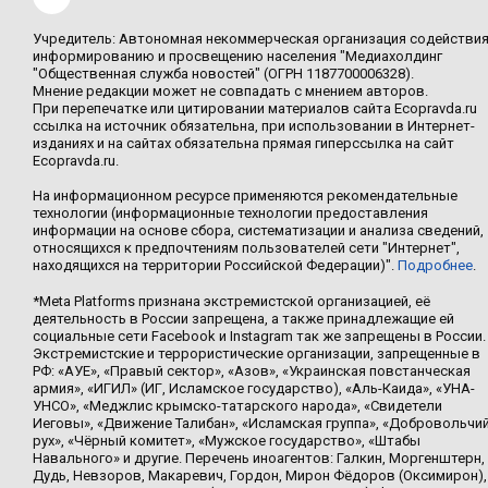
Учредитель: Автономная некоммерческая организация содействи
информированию и просвещению населения "Медиахолдинг
"Общественная служба новостей" (ОГРН 1187700006328).
Мнение редакции может не совпадать с мнением авторов.
При перепечатке или цитировании материалов сайта Ecopravda.ru
ссылка на источник обязательна, при использовании в Интернет-
изданиях и на сайтах обязательна прямая гиперссылка на сайт
Ecopravda.ru.
На информационном ресурсе применяются рекомендательные
технологии (информационные технологии предоставления
информации на основе сбора, систематизации и анализа сведений,
относящихся к предпочтениям пользователей сети "Интернет",
находящихся на территории Российской Федерации)".
Подробнее
.
*Meta Platforms признана экстремистской организацией, её
деятельность в России запрещена, а также принадлежащие ей
социальные сети Facebook и Instagram так же запрещены в России.
Экстремистские и террористические организации, запрещенные в
РФ: «АУЕ», «Правый сектор», «Азов», «Украинская повстанческая
армия», «ИГИЛ» (ИГ, Исламское государство), «Аль-Каида», «УНА-
УНСО», «Меджлис крымско-татарского народа», «Свидетели
Иеговы», «Движение Талибан», «Исламская группа», «Добровольчи
рух», «Чёрный комитет», «Мужское государство», «Штабы
Навального» и другие. Перечень иноагентов: Галкин, Моргенштерн,
Дудь, Невзоров, Макаревич, Гордон, Мирон Фёдоров (Оксимирон),