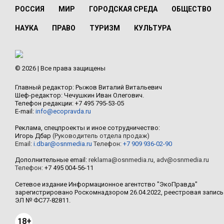
РОССИЯ
МИР
ГОРОДСКАЯ СРЕДА
ОБЩЕСТВО
НАУКА
ПРАВО
ТУРИЗМ
КУЛЬТУРА
© 2026 | Все права защищены
Главный редактор: Рыжов Виталий Витальевич
Шеф-редактор: Чечушкин Иван Олегович.
Телефон редакции: +7 495 795-53-05
E-mail:
info@ecopravda.ru
Реклама, спецпроекты и иное сотрудничество:
Игорь Дбар
(Руководитель отдела продаж)
Email:
i.dbar@osnmedia.ru
Телефон:
+7 909 936-02-90
Дополнительные email:
reklama@osnmedia.ru
,
adv@osnmedia.ru
Телефон:
+7 495 004-56-11
Сетевое издание Информационное агентство "ЭкоПравда"
зарегистрировано Роскомнадзором 26.04.2022, реестровая запись
ЭЛ № ФС77-82811.
18+