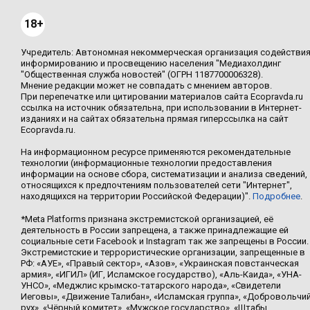
18+
Учредитель: Автономная некоммерческая организация содействи
информированию и просвещению населения "Медиахолдинг
"Общественная служба новостей" (ОГРН 1187700006328).
Мнение редакции может не совпадать с мнением авторов.
При перепечатке или цитировании материалов сайта Ecopravda.ru
ссылка на источник обязательна, при использовании в Интернет-
изданиях и на сайтах обязательна прямая гиперссылка на сайт
Ecopravda.ru.
На информационном ресурсе применяются рекомендательные
технологии (информационные технологии предоставления
информации на основе сбора, систематизации и анализа сведений,
относящихся к предпочтениям пользователей сети "Интернет",
находящихся на территории Российской Федерации)".
Подробнее
.
*Meta Platforms признана экстремистской организацией, её
деятельность в России запрещена, а также принадлежащие ей
социальные сети Facebook и Instagram так же запрещены в России.
Экстремистские и террористические организации, запрещенные в
РФ: «АУЕ», «Правый сектор», «Азов», «Украинская повстанческая
армия», «ИГИЛ» (ИГ, Исламское государство), «Аль-Каида», «УНА-
УНСО», «Меджлис крымско-татарского народа», «Свидетели
Иеговы», «Движение Талибан», «Исламская группа», «Добровольчи
рух», «Чёрный комитет», «Мужское государство», «Штабы