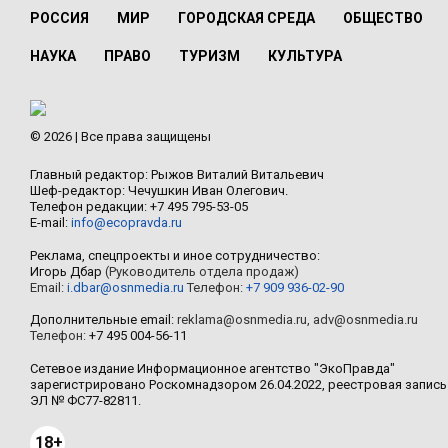
РОССИЯ
МИР
ГОРОДСКАЯ СРЕДА
ОБЩЕСТВО
НАУКА
ПРАВО
ТУРИЗМ
КУЛЬТУРА
© 2026 | Все права защищены
Главный редактор: Рыжов Виталий Витальевич
Шеф-редактор: Чечушкин Иван Олегович.
Телефон редакции: +7 495 795-53-05
E-mail:
info@ecopravda.ru
Реклама, спецпроекты и иное сотрудничество:
Игорь Дбар
(Руководитель отдела продаж)
Email:
i.dbar@osnmedia.ru
Телефон:
+7 909 936-02-90
Дополнительные email:
reklama@osnmedia.ru
,
adv@osnmedia.ru
Телефон:
+7 495 004-56-11
Сетевое издание Информационное агентство "ЭкоПравда"
зарегистрировано Роскомнадзором 26.04.2022, реестровая запись
ЭЛ № ФС77-82811.
18+