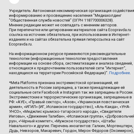
Учредитель: Автономная некоммерческая организация содействи
информированию и просвещению населения "Медиахолдинг
"Общественная служба новостей" (ОГРН 1187700006328).
Мнение редакции может не совпадать с мнением авторов.
При перепечатке или цитировании материалов сайта Ecopravda.ru
ссылка на источник обязательна, при использовании в Интернет-
изданиях и на сайтах обязательна прямая гиперссылка на сайт
Ecopravda.ru.
На информационном ресурсе применяются рекомендательные
технологии (информационные технологии предоставления
информации на основе сбора, систематизации и анализа сведений,
относящихся к предпочтениям пользователей сети "Интернет",
находящихся на территории Российской Федерации)".
Подробнее
.
*Meta Platforms признана экстремистской организацией, её
деятельность в России запрещена, а также принадлежащие ей
социальные сети Facebook и Instagram так же запрещены в России.
Экстремистские и террористические организации, запрещенные в
РФ: «АУЕ», «Правый сектор», «Азов», «Украинская повстанческая
армия», «ИГИЛ» (ИГ, Исламское государство), «Аль-Каида», «УНА-
УНСО», «Меджлис крымско-татарского народа», «Свидетели
Иеговы», «Движение Талибан», «Исламская группа», «Добровольчи
рух», «Чёрный комитет», «Мужское государство», «Штабы
Навального» и другие. Перечень иноагентов: Галкин, Моргенштерн,
Дудь, Невзоров, Макаревич, Гордон, Мирон Фёдоров (Оксимирон),