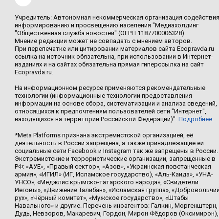
Учредитель: Автономная некоммерческая организация содействи
информированию и просвещению населения "Медиахолдинг
"Общественная служба новостей" (ОГРН 1187700006328).
Мнение редакции может не совпадать с мнением авторов.
При перепечатке или цитировании материалов сайта Ecopravda.ru
ссылка на источник обязательна, при использовании в Интернет-
изданиях и на сайтах обязательна прямая гиперссылка на сайт
Ecopravda.ru.
На информационном ресурсе применяются рекомендательные
технологии (информационные технологии предоставления
информации на основе сбора, систематизации и анализа сведений,
относящихся к предпочтениям пользователей сети "Интернет",
находящихся на территории Российской Федерации)".
Подробнее
.
*Meta Platforms признана экстремистской организацией, её
деятельность в России запрещена, а также принадлежащие ей
социальные сети Facebook и Instagram так же запрещены в России.
Экстремистские и террористические организации, запрещенные в
РФ: «АУЕ», «Правый сектор», «Азов», «Украинская повстанческая
армия», «ИГИЛ» (ИГ, Исламское государство), «Аль-Каида», «УНА-
УНСО», «Меджлис крымско-татарского народа», «Свидетели
Иеговы», «Движение Талибан», «Исламская группа», «Добровольчи
рух», «Чёрный комитет», «Мужское государство», «Штабы
Навального» и другие. Перечень иноагентов: Галкин, Моргенштерн,
Дудь, Невзоров, Макаревич, Гордон, Мирон Фёдоров (Оксимирон),