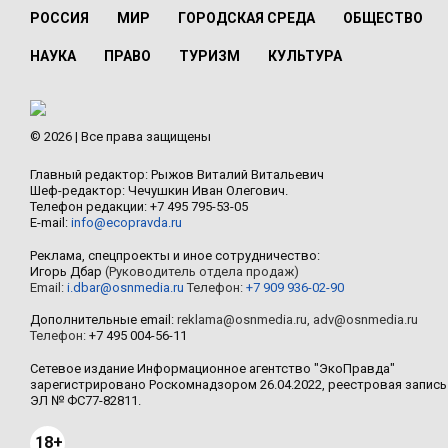
РОССИЯ
МИР
ГОРОДСКАЯ СРЕДА
ОБЩЕСТВО
НАУКА
ПРАВО
ТУРИЗМ
КУЛЬТУРА
© 2026 | Все права защищены
Главный редактор: Рыжов Виталий Витальевич
Шеф-редактор: Чечушкин Иван Олегович.
Телефон редакции: +7 495 795-53-05
E-mail:
info@ecopravda.ru
Реклама, спецпроекты и иное сотрудничество:
Игорь Дбар
(Руководитель отдела продаж)
Email:
i.dbar@osnmedia.ru
Телефон:
+7 909 936-02-90
Дополнительные email:
reklama@osnmedia.ru
,
adv@osnmedia.ru
Телефон:
+7 495 004-56-11
Сетевое издание Информационное агентство "ЭкоПравда"
зарегистрировано Роскомнадзором 26.04.2022, реестровая запись
ЭЛ № ФС77-82811.
18+