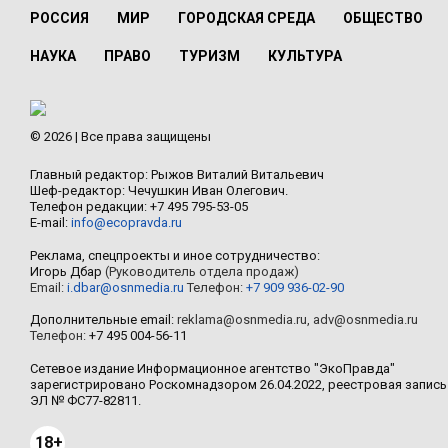
РОССИЯ
МИР
ГОРОДСКАЯ СРЕДА
ОБЩЕСТВО
НАУКА
ПРАВО
ТУРИЗМ
КУЛЬТУРА
© 2026 | Все права защищены
Главный редактор: Рыжов Виталий Витальевич
Шеф-редактор: Чечушкин Иван Олегович.
Телефон редакции: +7 495 795-53-05
E-mail:
info@ecopravda.ru
Реклама, спецпроекты и иное сотрудничество:
Игорь Дбар
(Руководитель отдела продаж)
Email:
i.dbar@osnmedia.ru
Телефон:
+7 909 936-02-90
Дополнительные email:
reklama@osnmedia.ru
,
adv@osnmedia.ru
Телефон:
+7 495 004-56-11
Сетевое издание Информационное агентство "ЭкоПравда"
зарегистрировано Роскомнадзором 26.04.2022, реестровая запись
ЭЛ № ФС77-82811.
18+