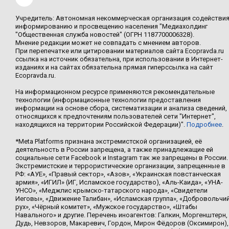
Учредитель: Автономная некоммерческая организация содействи
информированию и просвещению населения "Медиахолдинг
"Общественная служба новостей" (ОГРН 1187700006328).
Мнение редакции может не совпадать с мнением авторов.
При перепечатке или цитировании материалов сайта Ecopravda.ru
ссылка на источник обязательна, при использовании в Интернет-
изданиях и на сайтах обязательна прямая гиперссылка на сайт
Ecopravda.ru.
На информационном ресурсе применяются рекомендательные
технологии (информационные технологии предоставления
информации на основе сбора, систематизации и анализа сведений,
относящихся к предпочтениям пользователей сети "Интернет",
находящихся на территории Российской Федерации)".
Подробнее
.
*Meta Platforms признана экстремистской организацией, её
деятельность в России запрещена, а также принадлежащие ей
социальные сети Facebook и Instagram так же запрещены в России.
Экстремистские и террористические организации, запрещенные в
РФ: «АУЕ», «Правый сектор», «Азов», «Украинская повстанческая
армия», «ИГИЛ» (ИГ, Исламское государство), «Аль-Каида», «УНА-
УНСО», «Меджлис крымско-татарского народа», «Свидетели
Иеговы», «Движение Талибан», «Исламская группа», «Добровольчи
рух», «Чёрный комитет», «Мужское государство», «Штабы
Навального» и другие. Перечень иноагентов: Галкин, Моргенштерн,
Дудь, Невзоров, Макаревич, Гордон, Мирон Фёдоров (Оксимирон),