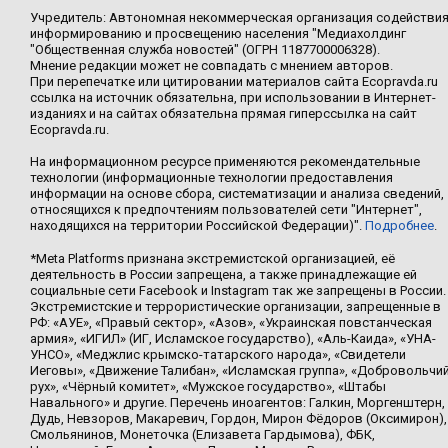
Учредитель: Автономная некоммерческая организация содействи
информированию и просвещению населения "Медиахолдинг
"Общественная служба новостей" (ОГРН 1187700006328).
Мнение редакции может не совпадать с мнением авторов.
При перепечатке или цитировании материалов сайта Ecopravda.ru
ссылка на источник обязательна, при использовании в Интернет-
изданиях и на сайтах обязательна прямая гиперссылка на сайт
Ecopravda.ru.
На информационном ресурсе применяются рекомендательные
технологии (информационные технологии предоставления
информации на основе сбора, систематизации и анализа сведений,
относящихся к предпочтениям пользователей сети "Интернет",
находящихся на территории Российской Федерации)".
Подробнее
.
*Meta Platforms признана экстремистской организацией, её
деятельность в России запрещена, а также принадлежащие ей
социальные сети Facebook и Instagram так же запрещены в России.
Экстремистские и террористические организации, запрещенные в
РФ: «АУЕ», «Правый сектор», «Азов», «Украинская повстанческая
армия», «ИГИЛ» (ИГ, Исламское государство), «Аль-Каида», «УНА-
УНСО», «Меджлис крымско-татарского народа», «Свидетели
Иеговы», «Движение Талибан», «Исламская группа», «Добровольчи
рух», «Чёрный комитет», «Мужское государство», «Штабы
Навального» и другие. Перечень иноагентов: Галкин, Моргенштерн,
Дудь, Невзоров, Макаревич, Гордон, Мирон Фёдоров (Оксимирон),
Смольянинов, Монеточка (Елизавета Гардымова), ФБК,