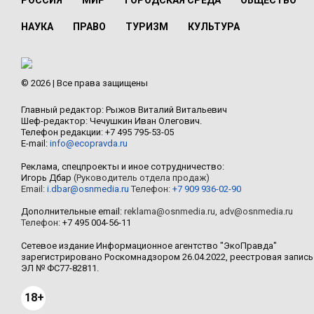
РОССИЯ
МИР
ГОРОДСКАЯ СРЕДА
ОБЩЕСТВО
НАУКА
ПРАВО
ТУРИЗМ
КУЛЬТУРА
© 2026 | Все права защищены
Главный редактор: Рыжов Виталий Витальевич
Шеф-редактор: Чечушкин Иван Олегович.
Телефон редакции: +7 495 795-53-05
E-mail:
info@ecopravda.ru
Реклама, спецпроекты и иное сотрудничество:
Игорь Дбар
(Руководитель отдела продаж)
Email:
i.dbar@osnmedia.ru
Телефон:
+7 909 936-02-90
Дополнительные email:
reklama@osnmedia.ru
,
adv@osnmedia.ru
Телефон:
+7 495 004-56-11
Сетевое издание Информационное агентство "ЭкоПравда"
зарегистрировано Роскомнадзором 26.04.2022, реестровая запись
ЭЛ № ФС77-82811.
18+